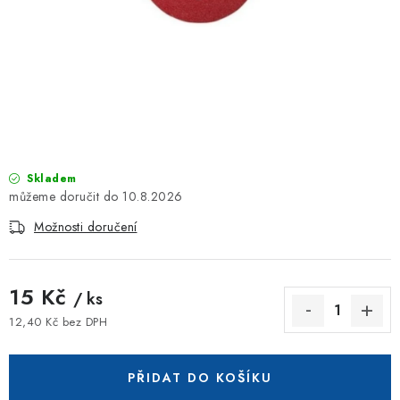
ZNAČKOVACÍ SPREJE
Jak nakupovat
Obchodní podmínky
Podmínky ochrany osobních údajů
Reklamace
Kontakty
Moje objednávka / odstoupení od smlouvy
Online platby Comgate
Skladem
10.8.2026
Možnosti doručení
15 Kč
/ ks
12,40 Kč bez DPH
Měrná cena:
PŘIDAT DO KOŠÍKU