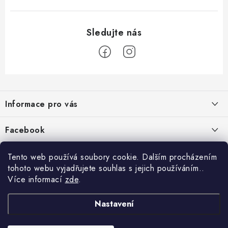
Z
á
Informace pro vás
p
a
Jak nakupovat
Facebook
t
Obchodní podmínky
í
Tento web používá soubory cookie. Dalším procházením
Podmínky ochrany osobních údajů
tohoto webu vyjadřujete souhlas s jejich používáním..
Více informací
zde
.
Reklamace
Kontakty
Nastavení
Moje objednávka / odstoupení od smlouvy