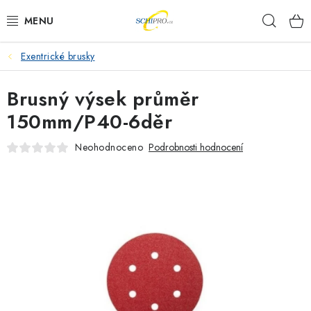
Přejít
Hleda
na
obsah
Exentrické brusky
AKU NÁŘADÍ
Brusný výsek průměr
ELEKTRICKÉ NÁŘADÍ
150mm/P40-6děr
PŘÍSLUŠENSTVÍ
Neohodnoceno
Podrobnosti hodnocení
MĚŘÍCÍ TECHNIKA
RÁDIA
ZAHRADNÍ TECHNIKA
PRACOVNÍ STOLY