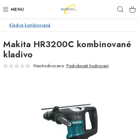
Přejít
Hleda
na
obsah
Kladiva kombinovaná
AKU NÁŘADÍ
Makita HR3200C kombinované
ELEKTRICKÉ NÁŘADÍ
kladivo
PŘÍSLUŠENSTVÍ
Neohodnoceno
Podrobnosti hodnocení
MĚŘÍCÍ TECHNIKA
RÁDIA
ZAHRADNÍ TECHNIKA
PRACOVNÍ STOLY