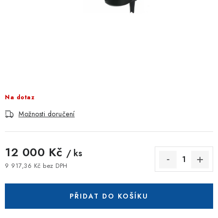
ZNAČKOVACÍ SPREJE
Jak nakupovat
Obchodní podmínky
Podmínky ochrany osobních údajů
Reklamace
Kontakty
Moje objednávka / odstoupení od smlouvy
Online platby Comgate
Na dotaz
Možnosti doručení
12 000 Kč
/ ks
9 917,36 Kč bez DPH
Měrná cena:
PŘIDAT DO KOŠÍKU