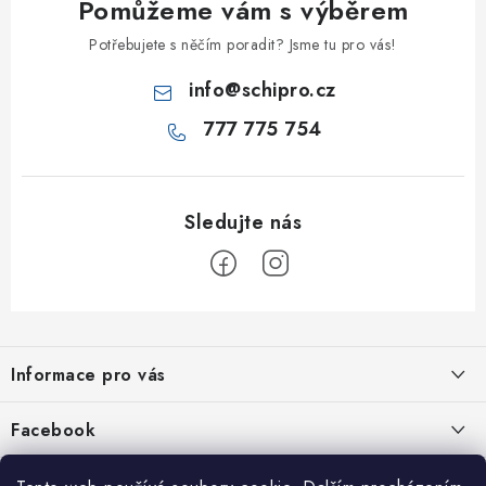
Pomůžeme vám s výběrem
Potřebujete s něčím poradit? Jsme tu pro vás!
info
@
schipro.cz
777 775 754
Z
á
Informace pro vás
p
a
Jak nakupovat
Facebook
t
Obchodní podmínky
í