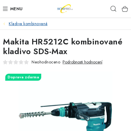
Přejít
Hleda
na
obsah
Kladiva kombinovaná
AKU NÁŘADÍ
Makita HR5212C kombinované
ELEKTRICKÉ NÁŘADÍ
kladivo SDS-Max
PŘÍSLUŠENSTVÍ
Neohodnoceno
Podrobnosti hodnocení
MĚŘÍCÍ TECHNIKA
Doprava zdarma
RÁDIA
ZAHRADNÍ TECHNIKA
PRACOVNÍ STOLY