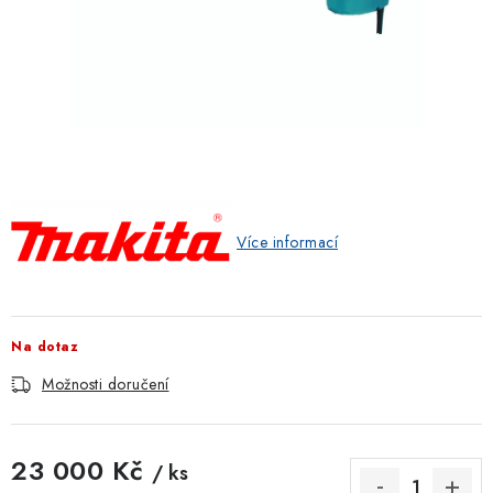
ZNAČKOVACÍ SPREJE
Jak nakupovat
Obchodní podmínky
Podmínky ochrany osobních údajů
Reklamace
Kontakty
Moje objednávka / odstoupení od smlouvy
Online platby Comgate
Více informací
Na dotaz
Možnosti doručení
23 000 Kč
/ ks