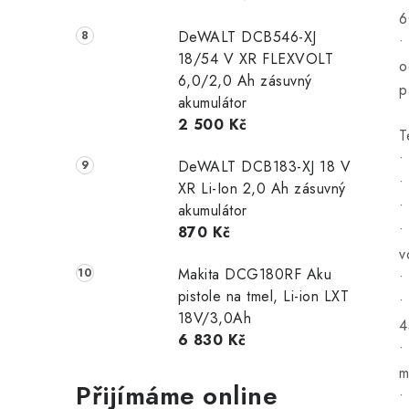
6
DeWALT DCB546-XJ
•
18/54 V XR FLEXVOLT
o
6,0/2,0 Ah zásuvný
p
akumulátor
2 500 Kč
T
•
DeWALT DCB183-XJ 18 V
•
XR Li-Ion 2,0 Ah zásuvný
•
akumulátor
•
870 Kč
v
Makita DCG180RF Aku
•
pistole na tmel, Li-ion LXT
•
18V/3,0Ah
4
6 830 Kč
•
m
Přijímáme online
•