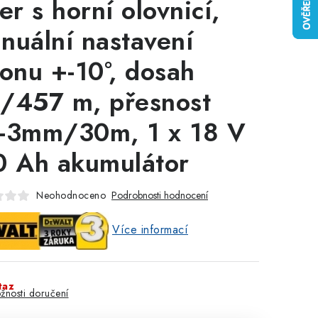
er s horní olovnicí,
nuální nastavení
lonu +-10°, dosah
/457 m, přesnost
-3mm/30m, 1 x 18 V
0 Ah akumulátor
Neohodnoceno
Podrobnosti hodnocení
Více informací
taz
žnosti doručení