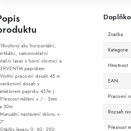
Popis
Doplňko
produktu
Značka
 18voltový aku horizontální,
Kategorie
ertikální, samonivelační
otační laser s horní olovnicí a
Hmotnost
ERVENÝM paprskem
 Vnitřní pracovní dosah 45 m
EAN
 venkonvní dosah s
etektorem paprsku 457m )
Pracovní r
 Přesnost měření + / - 3mm
a 30m
Rozsah niv
 Manuální nastavení sklonu +-
0°
Přesnost m
 Otáčky laseru 0; 60; 250;