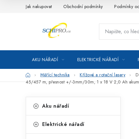
Přejít
Jak nakupovat
Obchodní podmínky
Podmínky oc
na
obsah
AKU NÁŘADÍ
ELEKTRICKÉ NÁŘADÍ
Domů
Měřící technika
Křížové a rotační lasery
D
45/457 m, přesnost +/-3mm/30m, 1 x 18 V 2,0 Ah akum
P
K
Přeskočit
Aku nářadí
kategorie
a
o
t
s
Elektrické nářadí
e
t