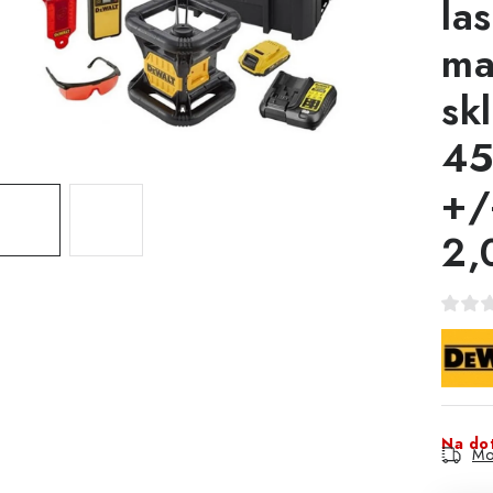
las
ma
sk
45
+/
2,
Na do
Mo