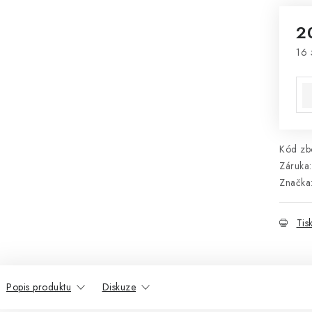
2
16 
Mě
Kód zbo
Záruka
:
Značka
Tis
Popis produktu
Diskuze