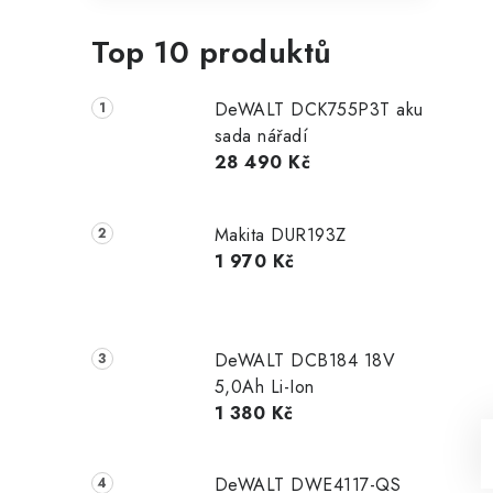
Top 10 produktů
DeWALT DCK755P3T aku
sada nářadí
28 490 Kč
Makita DUR193Z
1 970 Kč
DeWALT DCB184 18V
5,0Ah Li-Ion
1 380 Kč
DeWALT DWE4117-QS