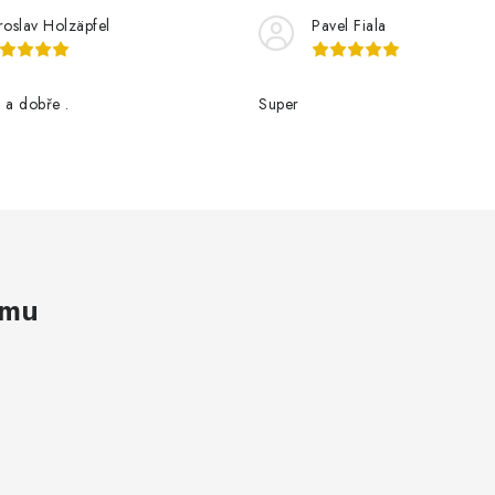
roslav Holzäpfel
Pavel Fiala
 a dobře .
Super
amu