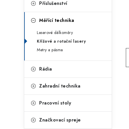
g
Příslušenství
r
o
a
r
Měřící technika
n
i
Laserové dálkoměry
e
n
Křížové a rotační lasery
í
Metry a pásma
p
Rádia
a
n
Zahradní technika
e
Pracovní stoly
l
Značkovací spreje