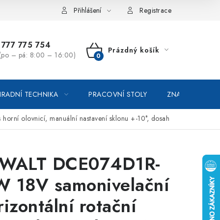
vka / odstoupení od smlouvy
Online platby Comgate
Přihlášení
Registrace
777 775 754
Prázdný košík
(po – pá: 8:00 – 16:00)
NÁKUPNÍ
KOŠÍK
RADNÍ TECHNIKA
PRACOVNÍ STOLY
ZNAČKOVACÍ SP
rní olovnicí, manuální nastavení sklonu +-10°, dosah
WALT DCE074D1R-
 18V samonivelační
rizontální rotační