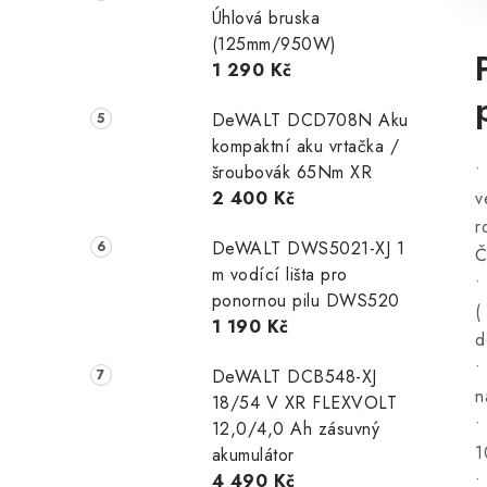
Úhlová bruska
(125mm/950W)
1 290 Kč
DeWALT DCD708N Aku
kompaktní aku vrtačka /
•
šroubovák 65Nm XR
v
2 400 Kč
r
DeWALT DWS5021-XJ 1
Č
m vodící lišta pro
•
ponornou pilu DWS520
(
1 190 Kč
d
•
DeWALT DCB548-XJ
n
18/54 V XR FLEXVOLT
•
12,0/4,0 Ah zásuvný
1
akumulátor
•
4 490 Kč