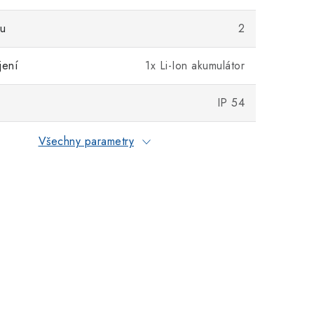
ru
2
jení
1x Li-Ion akumulátor
IP 54
Všechny parametry