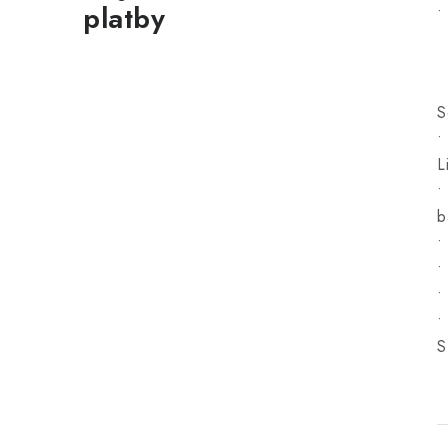
platby
•
S
•
L
•
b
•
•
•
•
S