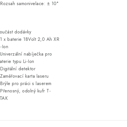
 Rozsah samonivelace: ± 10°
oučást dodávky
 1 x baterie 18Volt 2,0 Ah XR
i-Ion
 Univerzální nabíječka pro
aterie typu Li-Ion
 Digitální detektor
 Zaměřovací karta laseru
 Brýle pro práci s laserem
 Přenosný, odolný kufr T-
TAK