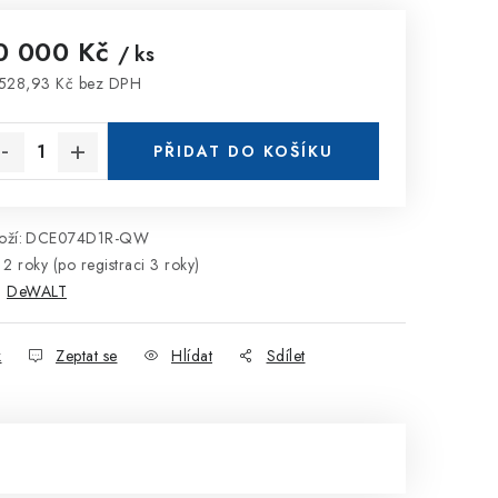
0 000 Kč
/ ks
528,93 Kč bez DPH
rná cena:
PŘIDAT DO KOŠÍKU
ží:
DCE074D1R-QW
2 roky (po registraci 3 roky)
:
DeWALT
k
Zeptat se
Hlídat
Sdílet