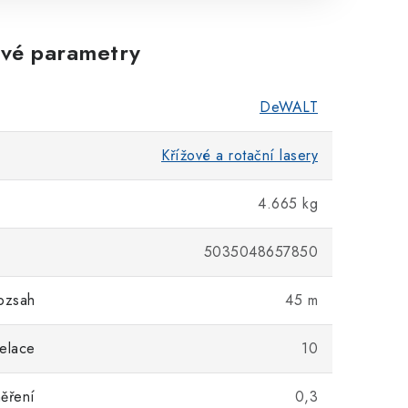
vé parametry
DeWALT
Křížové a rotační lasery
4.665 kg
5035048657850
ozsah
45 m
elace
10
ěření
0,3