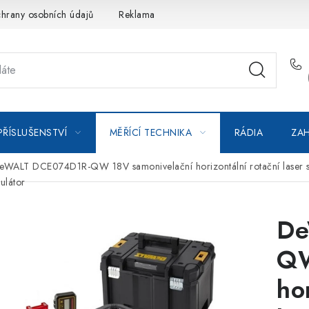
hrany osobních údajů
Reklamace
Kontakty
Moje objedná
PŘÍSLUŠENSTVÍ
MĚŘÍCÍ TECHNIKA
RÁDIA
ZAH
eWALT DCE074D1R-QW 18V samonivelační horizontální rotační laser s ho
ulátor
De
QW
ho