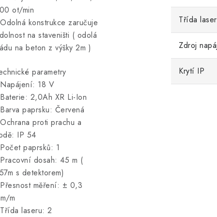
00 ot/min
Třída lase
 Odolná konstrukce zaručuje
dolnost na staveništi ( odolá
Zdroj napá
ádu na beton z výšky 2m )
Krytí IP
echnické parametry
 Napájení: 18 V
 Baterie: 2,0Ah XR Li-Ion
 Barva paprsku: Červená
 Ochrana proti prachu a
odě: IP 54
 Počet paprsků: 1
 Pracovní dosah: 45 m (
57m s detektorem)
 Přesnost měření: ± 0,3
m/m
 Třída laseru: 2