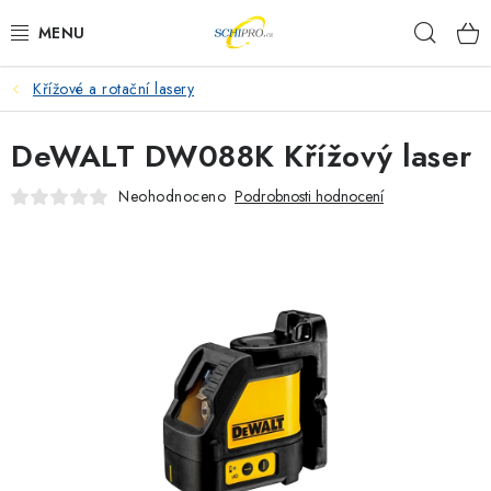
Přejít
Hleda
na
obsah
Křížové a rotační lasery
AKU NÁŘADÍ
DeWALT DW088K Křížový laser
ELEKTRICKÉ NÁŘADÍ
Neohodnoceno
Podrobnosti hodnocení
PŘÍSLUŠENSTVÍ
MĚŘÍCÍ TECHNIKA
RÁDIA
ZAHRADNÍ TECHNIKA
PRACOVNÍ STOLY