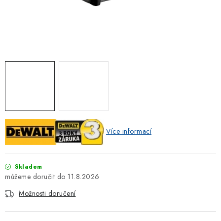
ZNAČKOVACÍ SPREJE
Jak nakupovat
Obchodní podmínky
Podmínky ochrany osobních údajů
Reklamace
Kontakty
Moje objednávka / odstoupení od smlouvy
Online platby Comgate
Více informací
Skladem
11.8.2026
Možnosti doručení