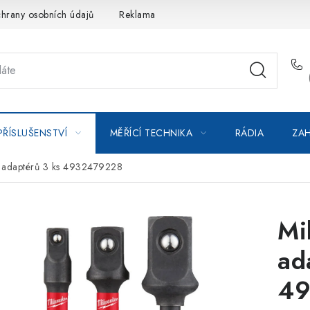
hrany osobních údajů
Reklamace
Kontakty
Moje objedná
PŘÍSLUŠENSTVÍ
MĚŘÍCÍ TECHNIKA
RÁDIA
ZAH
 adaptérů 3 ks 4932479228
Mi
ad
49