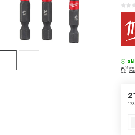
Sk
Mo
2
173
Mě