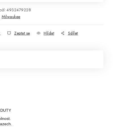
ží:
4932479228
:
Milwaukee
k
Zeptat se
Hlídat
Sdílet
T DUTY
lnost.
razech.