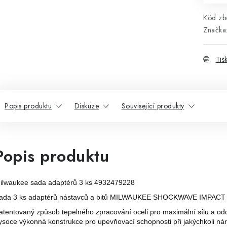
Kód zbo
Značka
Tis
Popis produktu
Diskuze
Související produkty
Popis produktu
ilwaukee sada adaptérů 3 ks 4932479228
ada 3 ks adaptérů nástavců a bitů MILWAUKEE SHOCKWAVE IMPAC
atentovaný způsob tepelného zpracování oceli pro maximální sílu a odo
ysoce výkonná konstrukce pro upevňovací schopnosti při jakýchkoli ná