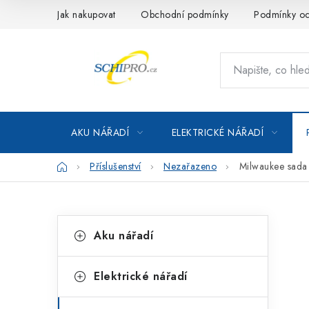
Přejít
Jak nakupovat
Obchodní podmínky
Podmínky oc
na
obsah
AKU NÁŘADÍ
ELEKTRICKÉ NÁŘADÍ
Domů
Příslušenství
Nezařazeno
Milwaukee sada
P
K
Přeskočit
Aku nářadí
kategorie
a
o
t
s
Elektrické nářadí
e
t