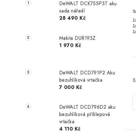
DeWALT DCK755P3T aku
sada nářadí
S
28 490 Kč
1
1
1
Makita DUR193Z
1 970 Kč
DeWALT DCD791P2 Aku
bezuhlíková vrtačka
B
7 000 Kč
DeWALT DCD796D2 aku
bezuhlíková příklepová
vrtačka
4 110 Kč