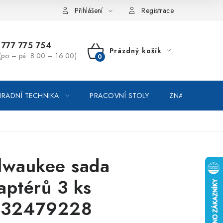
vka / odstoupení od smlouvy
Online platby Comgate
Přihlášení
Registrace
777 775 754
Prázdný košík
(po – pá: 8:00 – 16:00)
NÁKUPNÍ
KOŠÍK
RADNÍ TECHNIKA
PRACOVNÍ STOLY
ZNAČKOVACÍ SP
lwaukee sada
aptérů 3 ks
32479228