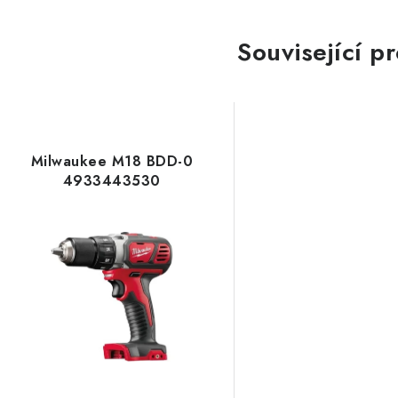
Související p
Milwaukee M18 BDD-0
4933443530