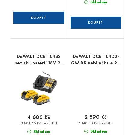
Skladem
DeWALT DCB1104S2
DeWALT DCB1104D2-
set aku baterií 18V 2x
QW XR nabíječka + 2 x
3,5Ah + nabíječka
18 V 2,0 Ah Li-Ion
2 590 Kč
4 600 Kč
2 140,50 Kč bez DPH
3 801,65 Kč bez DPH
Skladem
Skladem