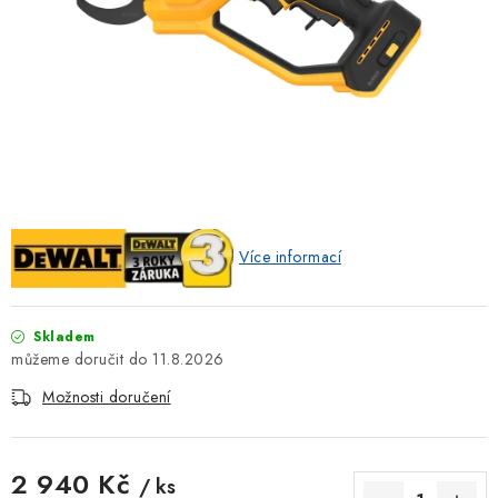
ZNAČKOVACÍ SPREJE
Jak nakupovat
Obchodní podmínky
Podmínky ochrany osobních údajů
Reklamace
Kontakty
Moje objednávka / odstoupení od smlouvy
Online platby Comgate
Více informací
Skladem
11.8.2026
Možnosti doručení
2 940 Kč
/ ks