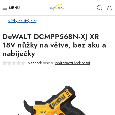
Přejít
Hleda
na
obsah
Nůžky na živý plot
AKU NÁŘADÍ
DeWALT DCMPP568N-XJ XR
ELEKTRICKÉ NÁŘADÍ
18V nůžky na větve, bez aku a
PŘÍSLUŠENSTVÍ
nabíječky
MĚŘÍCÍ TECHNIKA
Neohodnoceno
Podrobnosti hodnocení
RÁDIA
ZAHRADNÍ TECHNIKA
PRACOVNÍ STOLY