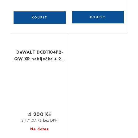
DeWALT DCB1104P2-
QW XR nabíječka + 2 x
18 V 5,0 Ah Li-Ion
4 200 Kč
3 471,07 Kč bez DPH
Na dotaz