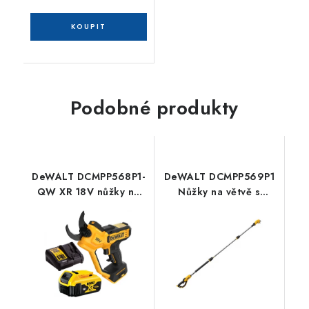
Podobné produkty
DeWALT DCMPP568P1-
DeWALT DCMPP569P1
QW XR 18V nůžky na
Nůžky na větvě s
větve, 1 x aku 5,0 Ah,
prodlouženou rukojetí
nabíječka
XR, (18V/1× 5,0 Ah)