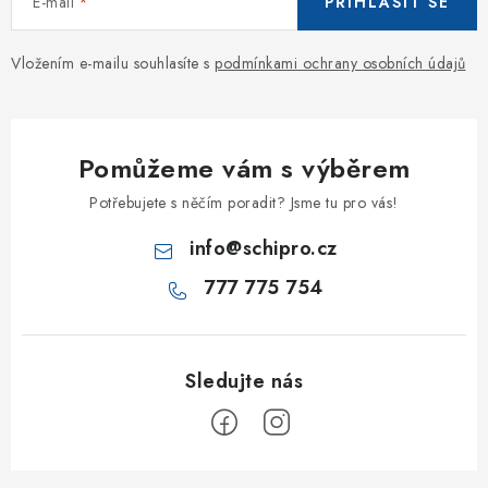
E-mail
PŘIHLÁSIT SE
Vložením e-mailu souhlasíte s
podmínkami ochrany osobních údajů
Pomůžeme vám s výběrem
Potřebujete s něčím poradit? Jsme tu pro vás!
info
@
schipro.cz
777 775 754
Z