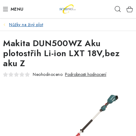
Přejít
Hleda
na
obsah
Nůžky na živý plot
AKU NÁŘADÍ
Makita DUN500WZ Aku
ELEKTRICKÉ NÁŘADÍ
plotostřih Li-ion LXT 18V,bez
PŘÍSLUŠENSTVÍ
aku Z
MĚŘÍCÍ TECHNIKA
Neohodnoceno
Podrobnosti hodnocení
RÁDIA
ZAHRADNÍ TECHNIKA
PRACOVNÍ STOLY