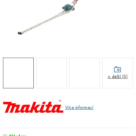
ZNAČKOVACÍ SPREJE
Jak nakupovat
Obchodní podmínky
Podmínky ochrany osobních údajů
Reklamace
Kontakty
Moje objednávka / odstoupení od smlouvy
Online platby Comgate
+ další (3)
Více informací