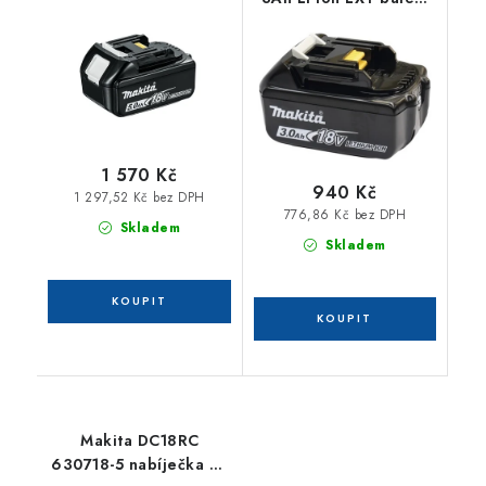
8
karton 197599-5
1 570 Kč
940 Kč
1 297,52 Kč bez DPH
776,86 Kč bez DPH
Skladem
Skladem
Makita DC18RC
630718-5 nabíječka Li-