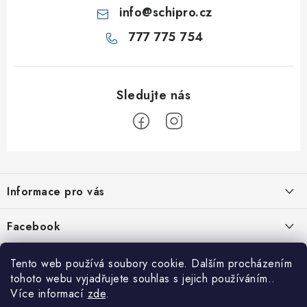
info
@
schipro.cz
777 775 754
Z
á
Informace pro vás
p
a
Jak nakupovat
Facebook
t
Obchodní podmínky
í
Tento web používá soubory cookie. Dalším procházením
Podmínky ochrany osobních údajů
tohoto webu vyjadřujete souhlas s jejich používáním..
Více informací
zde
.
Reklamace