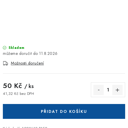
ZNAČKOVACÍ SPREJE
Jak nakupovat
Obchodní podmínky
Podmínky ochrany osobních údajů
Reklamace
Kontakty
Moje objednávka / odstoupení od smlouvy
Online platby Comgate
Skladem
11.8.2026
Možnosti doručení
50 Kč
/ ks
41,32 Kč bez DPH
Měrná cena:
PŘIDAT DO KOŠÍKU