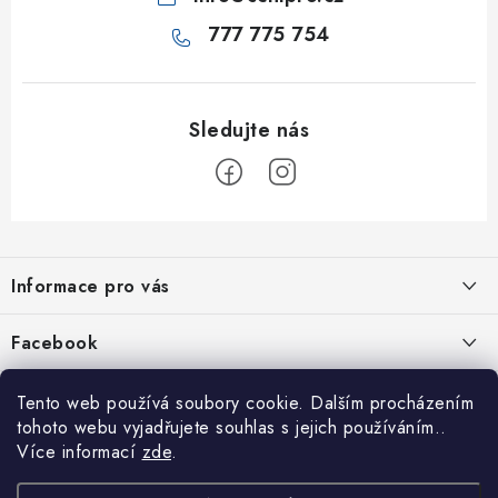
777 775 754
Z
á
Informace pro vás
p
a
Jak nakupovat
Facebook
t
Obchodní podmínky
í
Tento web používá soubory cookie. Dalším procházením
Podmínky ochrany osobních údajů
tohoto webu vyjadřujete souhlas s jejich používáním..
Více informací
zde
.
Reklamace