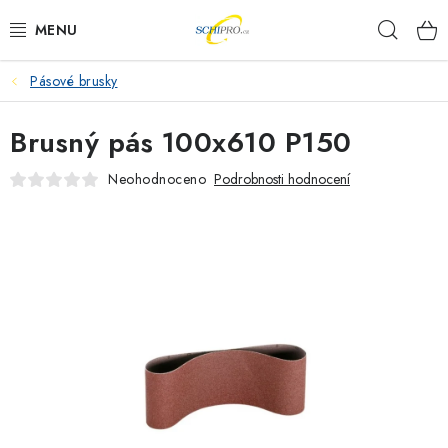
Přejít
Hleda
na
obsah
Pásové brusky
AKU NÁŘADÍ
Brusný pás 100x610 P150
ELEKTRICKÉ NÁŘADÍ
Neohodnoceno
Podrobnosti hodnocení
PŘÍSLUŠENSTVÍ
MĚŘÍCÍ TECHNIKA
RÁDIA
ZAHRADNÍ TECHNIKA
PRACOVNÍ STOLY