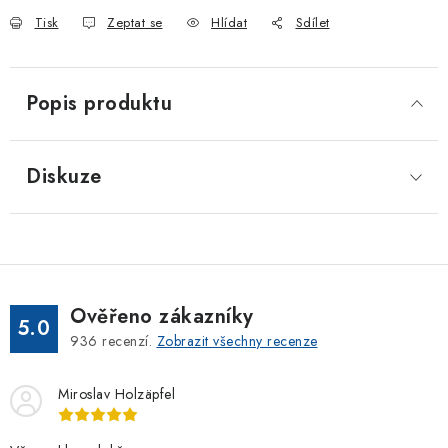
Tisk
Zeptat se
Hlídat
Sdílet
Popis produktu
Diskuze
Ověřeno zákazníky
5.0
936
recenzí.
Zobrazit všechny recenze
Miroslav Holzäpfel