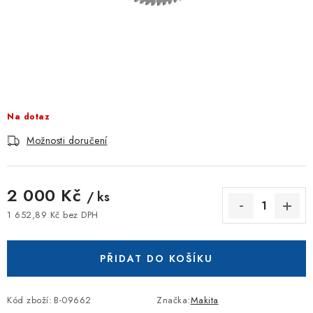
ZNAČKOVACÍ SPREJE
Jak nakupovat
Obchodní podmínky
Podmínky ochrany osobních údajů
Reklamace
Kontakty
Moje objednávka / odstoupení od smlouvy
Online platby Comgate
Na dotaz
Možnosti doručení
2 000 Kč
/ ks
1 652,89 Kč bez DPH
Měrná cena:
PŘIDAT DO KOŠÍKU
Kód zboží:
B-09662
Značka:
Makita