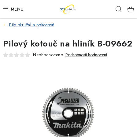
Přejít
Hleda
na
obsah
Pily okružní a pokosové
AKU NÁŘADÍ
Pilový kotouč na hliník B-09662
ELEKTRICKÉ NÁŘADÍ
Neohodnoceno
Podrobnosti hodnocení
PŘÍSLUŠENSTVÍ
MĚŘÍCÍ TECHNIKA
RÁDIA
ZAHRADNÍ TECHNIKA
PRACOVNÍ STOLY