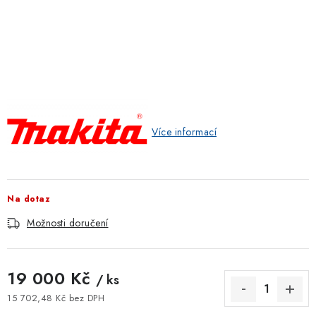
ZNAČKOVACÍ SPREJE
Jak nakupovat
Obchodní podmínky
Podmínky ochrany osobních údajů
Reklamace
Kontakty
Moje objednávka / odstoupení od smlouvy
Online platby Comgate
Více informací
Na dotaz
Možnosti doručení
19 000 Kč
/ ks
15 702,48 Kč bez DPH
Měrná cena: