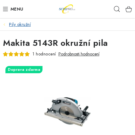
Přejít
Hleda
na
obsah
Pily okružní
AKU NÁŘADÍ
Makita 5143R okružní pila
ELEKTRICKÉ NÁŘADÍ
1 hodnocení
Podrobnosti hodnocení
PŘÍSLUŠENSTVÍ
Doprava zdarma
MĚŘÍCÍ TECHNIKA
RÁDIA
ZAHRADNÍ TECHNIKA
PRACOVNÍ STOLY