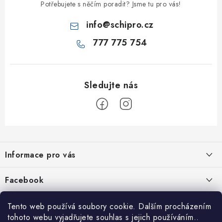
Potřebujete s něčím poradit? Jsme tu pro vás!
info
@
schipro.cz
777 775 754
Z
á
Informace pro vás
p
a
Jak nakupovat
Facebook
t
Obchodní podmínky
í
Tento web používá soubory cookie. Dalším procházením
Podmínky ochrany osobních údajů
tohoto webu vyjadřujete souhlas s jejich používáním..