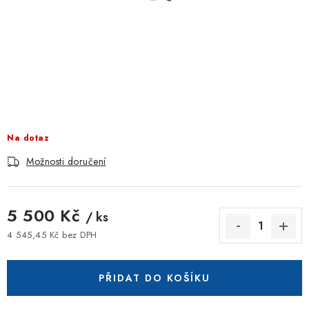
ZNAČKOVACÍ SPREJE
Jak nakupovat
Obchodní podmínky
Podmínky ochrany osobních údajů
Reklamace
Kontakty
Moje objednávka / odstoupení od smlouvy
Online platby Comgate
Na dotaz
Možnosti doručení
5 500 Kč
/ ks
4 545,45 Kč bez DPH
Měrná cena:
PŘIDAT DO KOŠÍKU