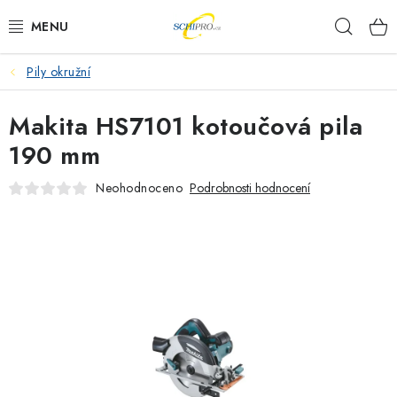
Přejít
Hleda
na
obsah
Pily okružní
AKU NÁŘADÍ
Makita HS7101 kotoučová pila
ELEKTRICKÉ NÁŘADÍ
190 mm
PŘÍSLUŠENSTVÍ
Neohodnoceno
Podrobnosti hodnocení
MĚŘÍCÍ TECHNIKA
RÁDIA
ZAHRADNÍ TECHNIKA
PRACOVNÍ STOLY