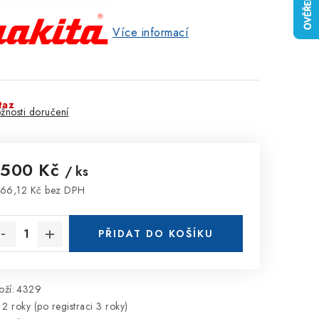
Více informací
taz
žnosti doručení
 500 Kč
/ ks
66,12 Kč bez DPH
rná cena:
PŘIDAT DO KOŠÍKU
ží:
4329
2 roky (po registraci 3 roky)