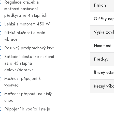
Regulace otáček a
Příkon
možnost nastavení
předkyvu ve 4 stupních
Otáčky na
Lehká s motorem 450 W
Výška zdvi
Nízká hlučnost a malé
vibrace
Hmotnost
Posuvný protiprachový kryt
Základní desku lze naklonit
Předkyv
až o 45 stupňů
doleva/doprava
Řezný výko
Možnost připojení k
vysavači
Řezný výko
Možnost přepnutí na stálý
chod
Připojení k vodící liště je