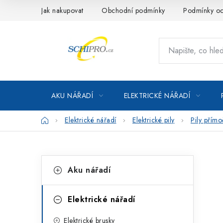
Přejít
Jak nakupovat
Obchodní podmínky
Podmínky oc
na
obsah
AKU NÁŘADÍ
ELEKTRICKÉ NÁŘADÍ
Domů
Elektrické nářadí
Elektrické pily
Pily přímo
P
K
Přeskočit
Aku nářadí
kategorie
a
o
t
s
Elektrické nářadí
e
t
Elektrické brusky