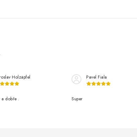
e
roslav Holzäpfel
Pavel Fiala
 a dobře .
Super