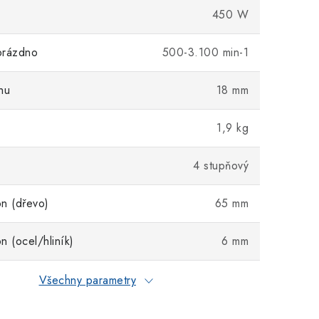
450 W
prázdno
500-3.100 min-1
hu
18 mm
1,9 kg
4 stupňový
n (dřevo)
65 mm
n (ocel/hliník)
6 mm
Všechny parametry