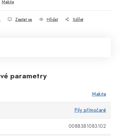
:
Makita
k
Zeptat se
Hlídat
Sdílet
vé parametry
Makita
Pily přímočaré
0088381083102