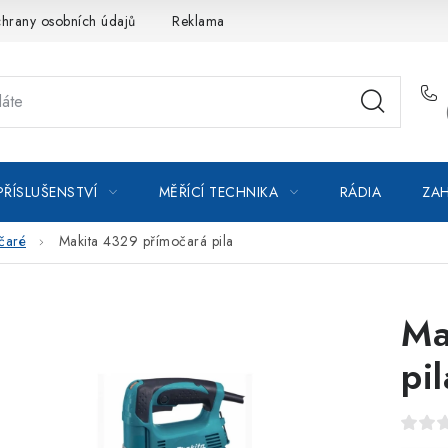
hrany osobních údajů
Reklamace
Kontakty
Moje objedná
PŘÍSLUŠENSTVÍ
MĚŘÍCÍ TECHNIKA
RÁDIA
ZAH
čaré
Makita 4329 přímočará pila
Ma
pil