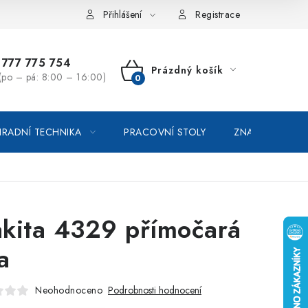
vka / odstoupení od smlouvy
Online platby Comgate
Přihlášení
Registrace
777 775 754
Prázdný košík
(po – pá: 8:00 – 16:00)
NÁKUPNÍ
KOŠÍK
RADNÍ TECHNIKA
PRACOVNÍ STOLY
ZNAČKOVACÍ SP
kita 4329 přímočará
a
Neohodnoceno
Podrobnosti hodnocení