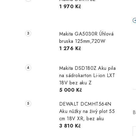
1 970 Kč
Makita GA5030R Úhlová
bruska 125mm,720W
1 276 Kč
Makita DSD180Z Aku pila
na sádrokarton Li-ion LXT
18V bez aku Z
5 000 Kč
DEWALT DCMHT564N
Aku nůžky na živý plot 55
B
cm 18V XR, bez aku
3 810 Kč