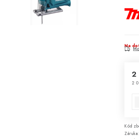
Na do
Mo
2
2 0
Mě
Kód zbo
Záruka
: