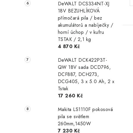
DeWALT DCS334NT-XJ
18V BEZUHLÍKOVÁ
přímočará pila / bez
akumulátorů a nabíječky /
horní úchop / v kufru
TSTAK / 2,1 kg
4 870 Kč
DeWALT DCK422P3T-
QW 18V sada DCD796,
DCF887, DCH273,
DCG405, 3 x 5.0 Ah, 2 x
Tstak
17 260 Kč
Makita LS1110F pokosová
pila se světlem
260mm,1450W
7 230 Kč