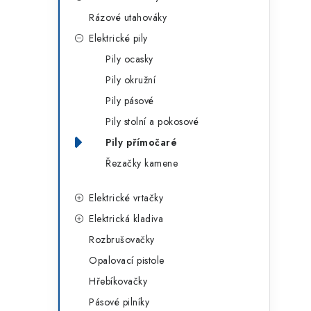
g
r
Rázové utahováky
o
Elektrické pily
a
r
Pily ocasky
n
i
Pily okružní
e
n
Pily pásové
í
Pily stolní a pokosové
Pily přímočaré
p
Řezačky kamene
a
Elektrické vrtačky
n
Elektrická kladiva
e
Rozbrušovačky
l
Opalovací pistole
Hřebíkovačky
Pásové pilníky