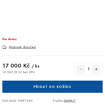
ZNAČKOVACÍ SPREJE
Jak nakupovat
Obchodní podmínky
Podmínky ochrany osobních údajů
Reklamace
Kontakty
Moje objednávka / odstoupení od smlouvy
Online platby Comgate
Na dotaz
Možnosti doručení
17 000 Kč
/ ks
14 049,59 Kč bez DPH
Měrná cena:
PŘIDAT DO KOŠÍKU
Kód zboží:
DWE7485
Značka:
DeWALT