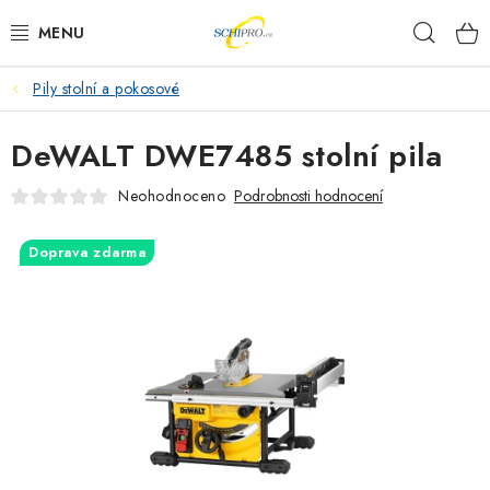
Přejít
Hleda
na
obsah
Pily stolní a pokosové
AKU NÁŘADÍ
DeWALT DWE7485 stolní pila
ELEKTRICKÉ NÁŘADÍ
Neohodnoceno
Podrobnosti hodnocení
PŘÍSLUŠENSTVÍ
Doprava zdarma
MĚŘÍCÍ TECHNIKA
RÁDIA
ZAHRADNÍ TECHNIKA
PRACOVNÍ STOLY