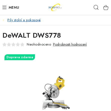
Přejít
Hleda
na
obsah
Pily stolní a pokosové
AKU NÁŘADÍ
DeWALT DWS778
ELEKTRICKÉ NÁŘADÍ
Neohodnoceno
Podrobnosti hodnocení
PŘÍSLUŠENSTVÍ
Doprava zdarma
MĚŘÍCÍ TECHNIKA
RÁDIA
ZAHRADNÍ TECHNIKA
PRACOVNÍ STOLY