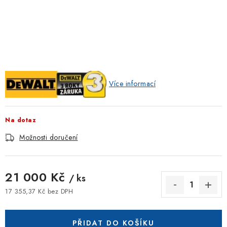
ZNAČKOVACÍ SPREJE
Jak nakupovat
Obchodní podmínky
Podmínky ochrany osobních údajů
Reklamace
Kontakty
Moje objednávka / odstoupení od smlouvy
Online platby Comgate
Více informací
Na dotaz
Možnosti doručení
21 000 Kč
/ ks
17 355,37 Kč bez DPH
Měrná cena:
PŘIDAT DO KOŠÍKU