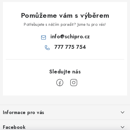
Pomůžeme vám s výběrem
Potřebujete s něčím poradit? Jsme tu pro vás!
info
@
schipro.cz
777 775 754
Z
á
Informace pro vás
p
a
Jak nakupovat
Facebook