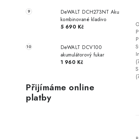
DeWALT DCH273NT Aku
kombinované kladivo
O
5 690 Kč
P
P
S
DeWALT DCV100
I
akumulátorový fukar
(
1 960 Kč
S
(
Přijímáme online
platby
B