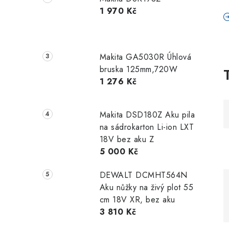
1 970 Kč
Makita GA5030R Úhlová
bruska 125mm,720W
1 276 Kč
Makita DSD180Z Aku pila
na sádrokarton Li-ion LXT
18V bez aku Z
5 000 Kč
DEWALT DCMHT564N
Aku nůžky na živý plot 55
cm 18V XR, bez aku
3 810 Kč