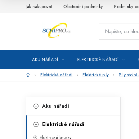
Přejít
Jak nakupovat
Obchodní podmínky
Podmínky oc
na
obsah
AKU NÁŘADÍ
ELEKTRICKÉ NÁŘADÍ
Domů
Elektrické nářadí
Elektrické pily
Pily stoln
P
K
Přeskočit
Aku nářadí
kategorie
a
o
t
s
Elektrické nářadí
e
t
Elektrické brusky