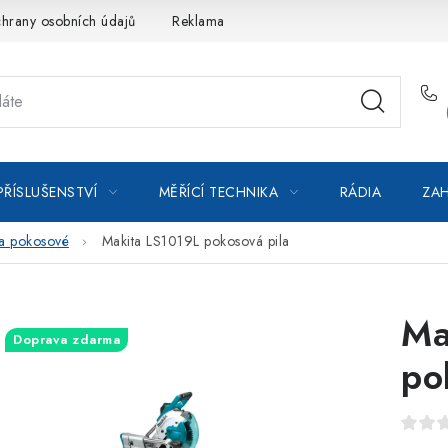
hrany osobních údajů
Reklamace
Kontakty
Moje objedná
PŘÍSLUŠENSTVÍ
MĚŘÍCÍ TECHNIKA
RÁDIA
ZAH
í a pokosové
Makita LS1019L pokosová pila
Ma
Doprava zdarma
po