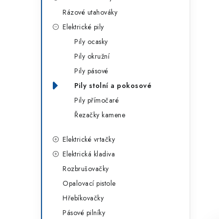
g
r
Rázové utahováky
o
Elektrické pily
a
r
Pily ocasky
n
i
Pily okružní
e
n
Pily pásové
í
Pily stolní a pokosové
Pily přímočaré
p
Řezačky kamene
a
Elektrické vrtačky
n
Elektrická kladiva
e
Rozbrušovačky
l
Opalovací pistole
Hřebíkovačky
Pásové pilníky