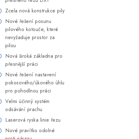
přesného řezu DXT
Zcela nová konstrukce pily
Nové řešení posunu
pilového kotouče, které
nevyžaduje prostor za
pilou
Nová široká základna pro
přesnější práci
Nové řešení nastavení
pokosového/úkového úhlu
pro pohodlnou práci
Velmi účinný systém
odsávání prachu
Laserová ryska linie řezu
Nové pravítko odolné
proti nárazu