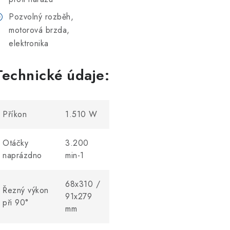
Pozvolný rozběh,
motorová brzda,
elektronika
Technické údaje:
Příkon
1.510 W
Otáčky
3.200
naprázdno
min-1
68x310 /
Řezný výkon
91x279
při 90°
mm