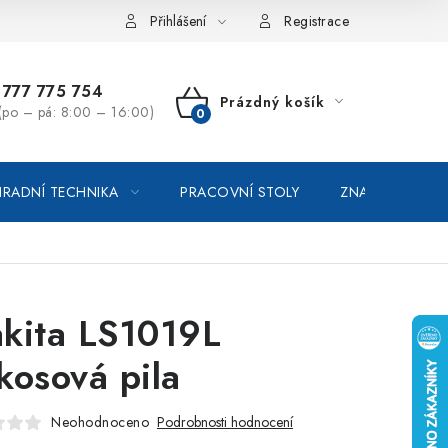
vka / odstoupení od smlouvy
Online platby Comgate
Přihlášení
Registrace
777 775 754
Prázdný košík
(po – pá: 8:00 – 16:00)
NÁKUPNÍ
KOŠÍK
RADNÍ TECHNIKA
PRACOVNÍ STOLY
ZNAČKOVACÍ SP
kita LS1019L
kosová pila
Neohodnoceno
Podrobnosti hodnocení