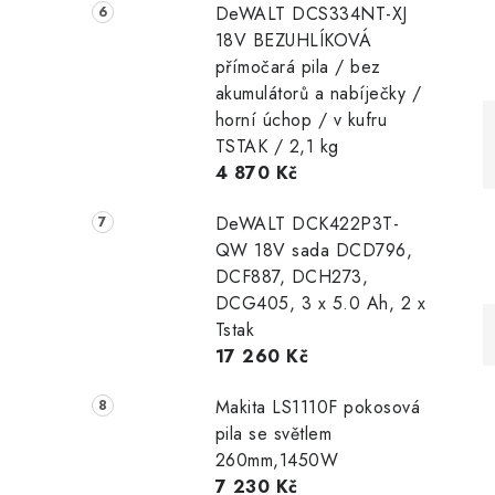
DeWALT DCS334NT-XJ
18V BEZUHLÍKOVÁ
přímočará pila / bez
akumulátorů a nabíječky /
horní úchop / v kufru
TSTAK / 2,1 kg
4 870 Kč
DeWALT DCK422P3T-
QW 18V sada DCD796,
DCF887, DCH273,
DCG405, 3 x 5.0 Ah, 2 x
Tstak
17 260 Kč
Makita LS1110F pokosová
pila se světlem
260mm,1450W
7 230 Kč