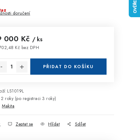
taz
žnosti doručení
9 000 Kč
/ ks
702,48 Kč bez DPH
rná cena:
PŘIDAT DO KOŠÍKU
ží:
LS1019L
2 roky (po registraci 3 roky)
:
Makita
k
Zeptat se
Hlídat
Sdílet