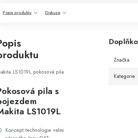
Popis produktu
Diskuze
Popis
Doplňko
produktu
Značka
akita LS1019L pokosová pila
Kategorie
Pokosová pila s
pojezdem
Makita LS1019L
Koncept technologie velmi