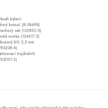
bsah balení:
ilový kotouč (B-08698)
rachový vak (122852-0)
vislá svorka (126617-2)
nbusový klíč 2,5 mm
783208-8)
eřizovací trojúhelník
762001-3)
uďte první, kdo napíše příspěvek k této položce.