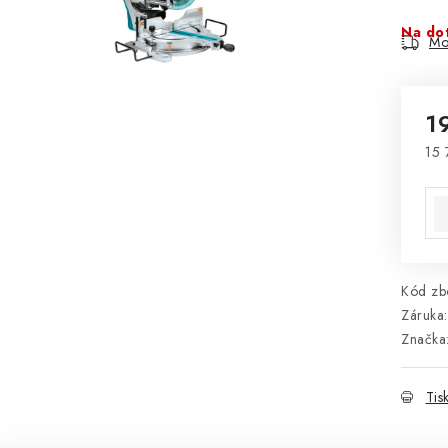
Na do
Mo
1
15 
Mě
Kód zbo
Záruka
:
Značka
Tis