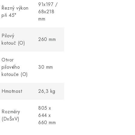
91x197 /
Řezný výkon
68x218
při 45°
mm
Pilový
260 mm
kotouč (O)
Otvor
pilového
30 mm
kotouče (O)
Hmotnost
26,3 kg
805 x
Rozměry
644 x
(DxŠxV)
660 mm