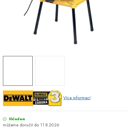
ZNAČKOVACÍ SPREJE
Jak nakupovat
Obchodní podmínky
Podmínky ochrany osobních údajů
Reklamace
Kontakty
Moje objednávka / odstoupení od smlouvy
Online platby Comgate
Více informací
Skladem
11.8.2026