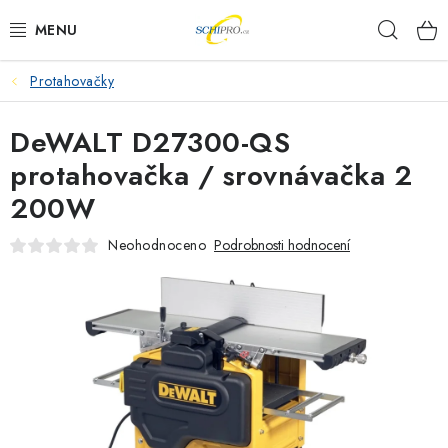
Přejít
Hleda
na
obsah
Protahovačky
AKU NÁŘADÍ
DeWALT D27300-QS
ELEKTRICKÉ NÁŘADÍ
protahovačka / srovnávačka 2
PŘÍSLUŠENSTVÍ
200W
MĚŘÍCÍ TECHNIKA
Neohodnoceno
Podrobnosti hodnocení
RÁDIA
ZAHRADNÍ TECHNIKA
PRACOVNÍ STOLY