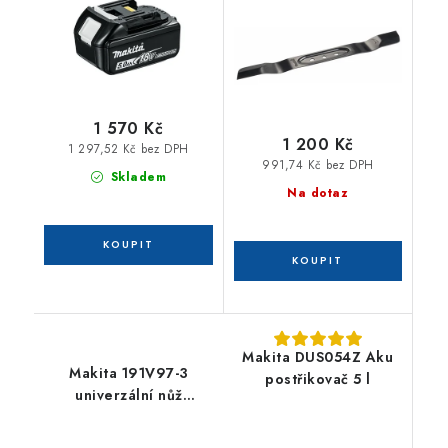
1 570 Kč
1 200 Kč
1 297,52 Kč bez DPH
991,74 Kč bez DPH
Skladem
Na dotaz
Makita DUS054Z Aku
Makita 191V97-3
postřikovač 5 l
univerzální nůž
DLM480/481/LM001G