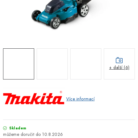
ZNAČKOVACÍ SPREJE
Jak nakupovat
Obchodní podmínky
Podmínky ochrany osobních údajů
Reklamace
Kontakty
Moje objednávka / odstoupení od smlouvy
Online platby Comgate
+ další (6)
Více informací
Skladem
10.8.2026