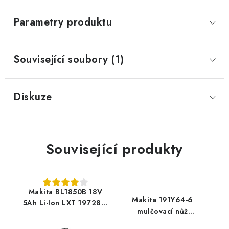
Parametry produktu
Související soubory (1)
Diskuze
Související produkty
Makita BL1850B 18V
Makita 191Y64-6
5Ah Li-Ion LXT 197280-
mulčovací nůž
8
DLM480/481/LM001G