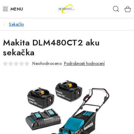
Přejít
Hleda
na
obsah
Sekačky
AKU NÁŘADÍ
Makita DLM480CT2 aku
ELEKTRICKÉ NÁŘADÍ
sekačka
PŘÍSLUŠENSTVÍ
Neohodnoceno
Podrobnosti hodnocení
MĚŘÍCÍ TECHNIKA
RÁDIA
ZAHRADNÍ TECHNIKA
PRACOVNÍ STOLY