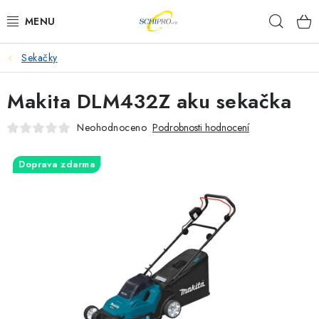
Přejít
Hleda
na
obsah
Sekačky
AKU NÁŘADÍ
Makita DLM432Z aku sekačka
ELEKTRICKÉ NÁŘADÍ
Neohodnoceno
Podrobnosti hodnocení
PŘÍSLUŠENSTVÍ
Doprava zdarma
MĚŘÍCÍ TECHNIKA
RÁDIA
ZAHRADNÍ TECHNIKA
PRACOVNÍ STOLY