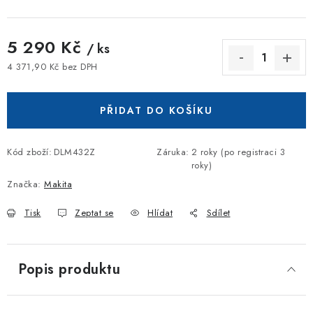
5 290 Kč
/ ks
4 371,90 Kč bez DPH
Měrná cena:
PŘIDAT DO KOŠÍKU
Kód zboží:
DLM432Z
Záruka
:
2 roky (po registraci 3
roky)
Značka:
Makita
Tisk
Zeptat se
Hlídat
Sdílet
Popis produktu