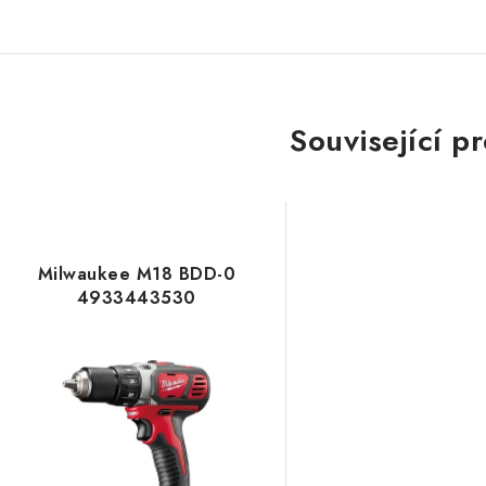
Související p
Milwaukee M18 BDD-0
4933443530