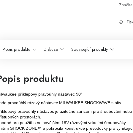
Značka
Tis
Popis produktu
Diskuze
Související produkty
Popis produktu
ilwaukee příklepový pravoúhlý nástavec 90°
ada pravoúhlý rázový nástavec MILWAUKEE SHOCKWAVE s bity
říklepový pravoúhlý nástavec je užitečné zařízení pro šroubování nebo
řístupných prostorách.
hodné pro použití s nejnovějšími 18V rázovými vrtacími šroubováky.
nitřní SHOCK ZONE™ a pokročilá konstrukce převodovky pro vynikající 