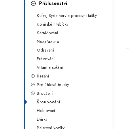
g
Příslušenství
r
o
Kufry, Systainery a pracovní tašky
a
r
Kolářské hřebíčky
n
i
Kartáčování
e
n
Nezařazeno
í
Odsávání
Frézování
p
Vrtání a sekání
a
Řezání
n
Pro úhlové brusky
Broušení
e
Šroubování
l
Hoblování
Dárky
Paletové vozíky