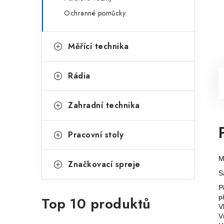
Ochranné pomůcky
Měřící technika
Rádia
Zahradní technika
Pracovní stoly
M
Značkovací spreje
S
P
p
Top 10 produktů
V
V