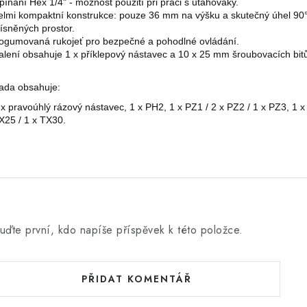
pínání Hex 1/4" - možnost použití při práci s utahováky.
elmi kompaktní konstrukce: pouze 36 mm na výšku a skutečný úhel 90°
tísněných prostor.
ogumovaná rukojeť pro bezpečné a pohodlné ovládání.
alení obsahuje 1 x příklepový nástavec a 10 x 25 mm šroubovacích bit
ada obsahuje:
 x pravoúhlý rázový nástavec, 1 x PH2, 1 x PZ1 / 2 x PZ2 / 1 x PZ3, 1 x
X25 / 1 x TX30.
uďte první, kdo napíše příspěvek k této položce.
PŘIDAT KOMENTÁŘ