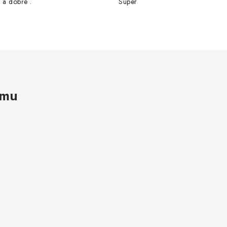
 a dobře .
Super
amu