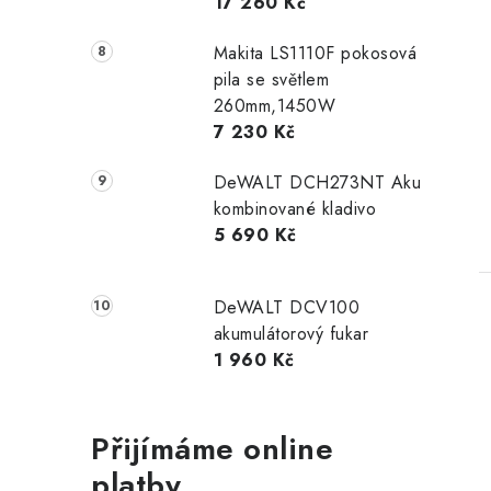
17 260 Kč
Makita LS1110F pokosová
pila se světlem
260mm,1450W
7 230 Kč
DeWALT DCH273NT Aku
kombinované kladivo
5 690 Kč
DeWALT DCV100
akumulátorový fukar
1 960 Kč
Přijímáme online
platby