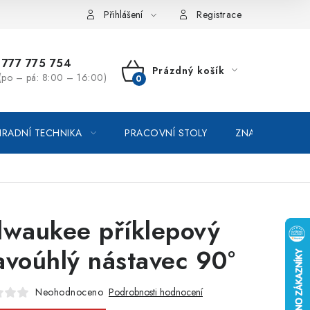
vka / odstoupení od smlouvy
Online platby Comgate
Přihlášení
Registrace
777 775 754
Prázdný košík
(po – pá: 8:00 – 16:00)
NÁKUPNÍ
KOŠÍK
RADNÍ TECHNIKA
PRACOVNÍ STOLY
ZNAČKOVACÍ SP
lwaukee příklepový
avoúhlý nástavec 90°
Neohodnoceno
Podrobnosti hodnocení