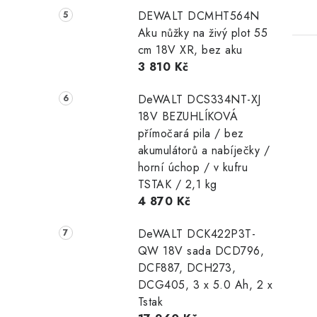
DEWALT DCMHT564N
Aku nůžky na živý plot 55
cm 18V XR, bez aku
3 810 Kč
DeWALT DCS334NT-XJ
18V BEZUHLÍKOVÁ
přímočará pila / bez
akumulátorů a nabíječky /
horní úchop / v kufru
TSTAK / 2,1 kg
4 870 Kč
DeWALT DCK422P3T-
QW 18V sada DCD796,
DCF887, DCH273,
DCG405, 3 x 5.0 Ah, 2 x
Tstak