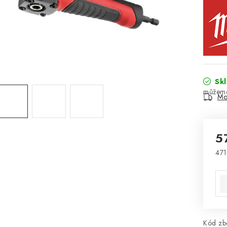
Sk
Mo
5
471
Mě
Kód zbo