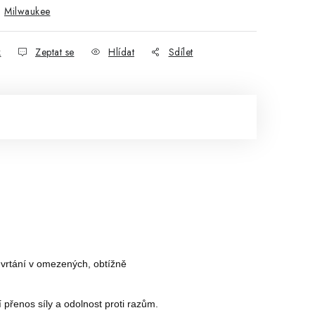
:
Milwaukee
k
Zeptat se
Hlídat
Sdílet
 vrtání v omezených, obtížně
přenos síly a odolnost proti razům.