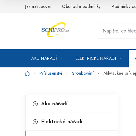
Přejít
Jak nakupovat
Obchodní podmínky
Podmínky oc
na
obsah
AKU NÁŘADÍ
ELEKTRICKÉ NÁŘADÍ
Domů
Příslušenství
Šroubování
Milwaukee příkle
P
K
Přeskočit
Aku nářadí
kategorie
a
o
t
s
Elektrické nářadí
e
t