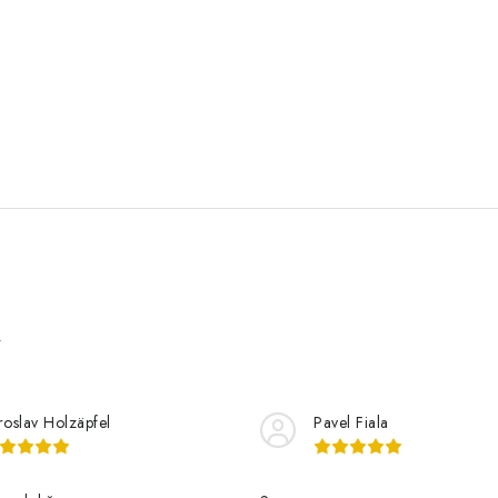
e
roslav Holzäpfel
Pavel Fiala