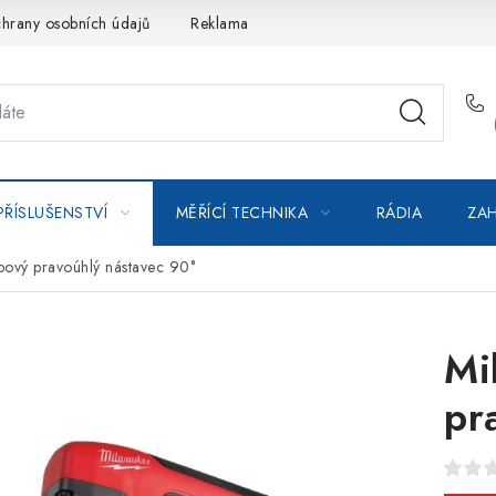
hrany osobních údajů
Reklamace
Kontakty
Moje objedná
PŘÍSLUŠENSTVÍ
MĚŘÍCÍ TECHNIKA
RÁDIA
ZAH
pový pravoúhlý nástavec 90°
Mi
pr