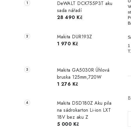
U
DeWALT DCK755P3T aku
V
sada nářadí
s
28 490 Kč
P
B
Makita DUR193Z
S
1 970 Kč
1
T
Makita GA5030R Úhlová
bruska 125mm,720W
1 276 Kč
B
Makita DSD180Z Aku pila
na sádrokarton Li-ion LXT
18V bez aku Z
5 000 Kč