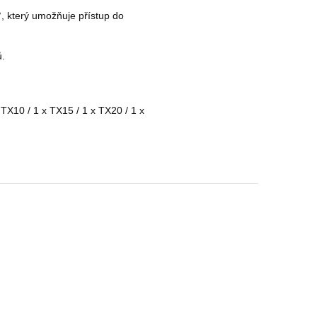
, který umožňuje přístup do
ů.
 TX10 / 1 x TX15 / 1 x TX20 / 1 x