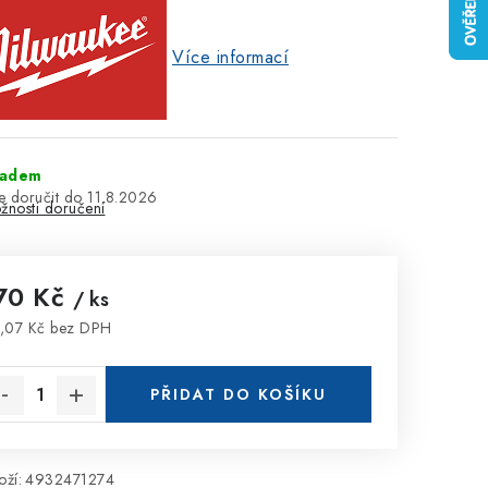
Více informací
ladem
11.8.2026
žnosti doručení
70 Kč
/ ks
,07 Kč bez DPH
rná cena:
PŘIDAT DO KOŠÍKU
ží:
4932471274