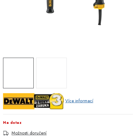
ZNAČKOVACÍ SPREJE
Jak nakupovat
Obchodní podmínky
Podmínky ochrany osobních údajů
Reklamace
Kontakty
Moje objednávka / odstoupení od smlouvy
Online platby Comgate
Více informací
Na dotaz
Možnosti doručení