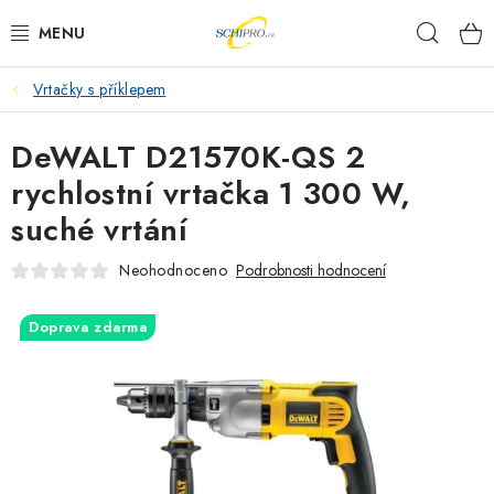
Přejít
Hleda
na
obsah
Vrtačky s příklepem
AKU NÁŘADÍ
DeWALT D21570K-QS 2
ELEKTRICKÉ NÁŘADÍ
rychlostní vrtačka 1 300 W,
PŘÍSLUŠENSTVÍ
suché vrtání
MĚŘÍCÍ TECHNIKA
Neohodnoceno
Podrobnosti hodnocení
RÁDIA
Doprava zdarma
ZAHRADNÍ TECHNIKA
PRACOVNÍ STOLY