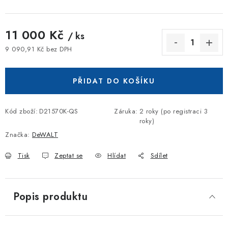
11 000 Kč
/ ks
9 090,91 Kč bez DPH
Měrná cena:
PŘIDAT DO KOŠÍKU
Kód zboží:
D21570K-QS
Záruka
:
2 roky (po registraci 3
roky)
Značka:
DeWALT
Tisk
Zeptat se
Hlídat
Sdílet
Popis produktu