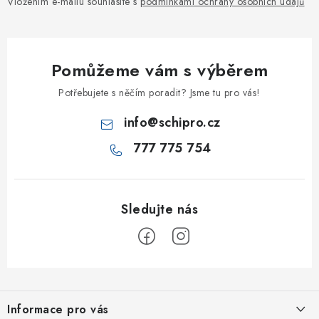
Vložením e-mailu souhlasíte s
podmínkami ochrany osobních údajů
Pomůžeme vám s výběrem
Potřebujete s něčím poradit? Jsme tu pro vás!
info
@
schipro.cz
777 775 754
Z
á
Informace pro vás
p