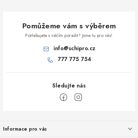
Pomůžeme vám s výběrem
Potřebujete s něčím poradit? Jsme tu pro vás!
info
@
schipro.cz
777 775 754
Z
á
Informace pro vás
p