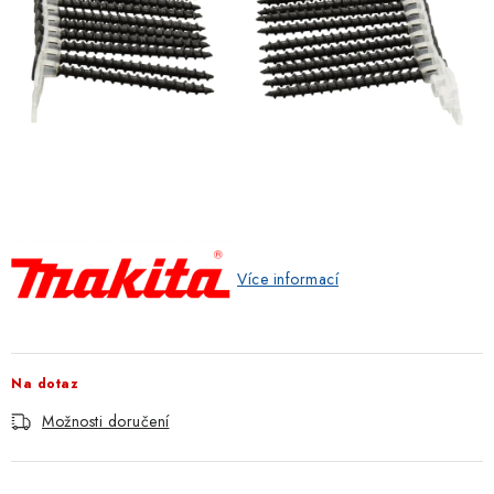
ZNAČKOVACÍ SPREJE
Jak nakupovat
Obchodní podmínky
Podmínky ochrany osobních údajů
Reklamace
Kontakty
Moje objednávka / odstoupení od smlouvy
Online platby Comgate
Více informací
Na dotaz
Možnosti doručení