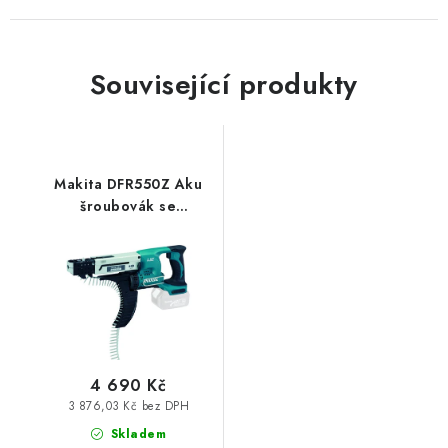
Související produkty
Makita DFR550Z Aku
šroubovák se
zásobníkem 25-
55mm,Li-ion LXT
18V,bez aku Z
4 690 Kč
3 876,03 Kč bez DPH
Skladem