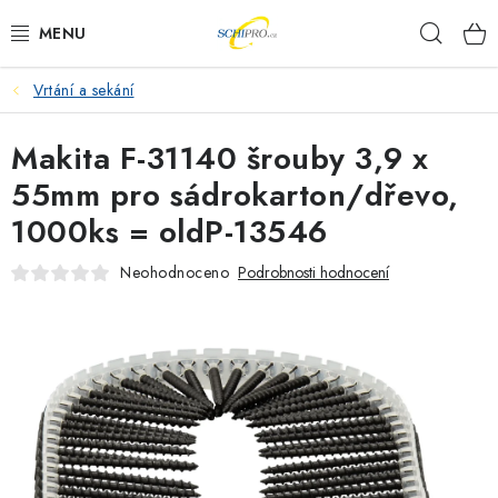
Přejít
Hleda
na
obsah
Vrtání a sekání
AKU NÁŘADÍ
Makita F-31140 šrouby 3,9 x
ELEKTRICKÉ NÁŘADÍ
55mm pro sádrokarton/dřevo,
PŘÍSLUŠENSTVÍ
1000ks = oldP-13546
MĚŘÍCÍ TECHNIKA
Neohodnoceno
Podrobnosti hodnocení
RÁDIA
ZAHRADNÍ TECHNIKA
PRACOVNÍ STOLY