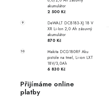
6,0/2,0 Ah zásuvný
akumulátor
2 500 Kč
DeWALT DCB183-XJ 18 V
XR Li-Ion 2,0 Ah zásuvný
akumulátor
870 Kč
Makita DCG180RF Aku
pistole na tmel, Li-ion LXT
18V/3,0Ah
6 830 Kč
Přijímáme online
platby