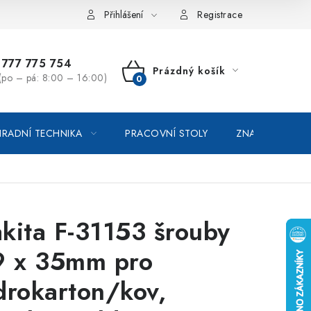
vka / odstoupení od smlouvy
Online platby Comgate
Přihlášení
Registrace
777 775 754
Prázdný košík
(po – pá: 8:00 – 16:00)
NÁKUPNÍ
KOŠÍK
RADNÍ TECHNIKA
PRACOVNÍ STOLY
ZNAČKOVACÍ SP
kita F-31153 šrouby
9 x 35mm pro
drokarton/kov,