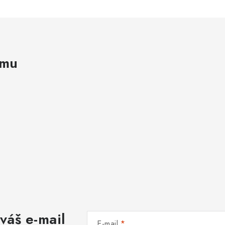
amu
váš e-mail
E-mail