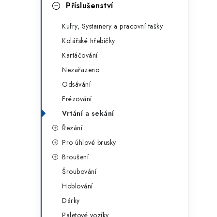
g
Příslušenství
r
o
Kufry, Systainery a pracovní tašky
a
r
Kolářské hřebíčky
n
i
Kartáčování
e
n
Nezařazeno
í
Odsávání
Frézování
p
Vrtání a sekání
a
Řezání
n
Pro úhlové brusky
Broušení
e
Šroubování
l
Hoblování
Dárky
Paletové vozíky