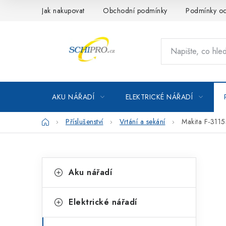
Přejít
Jak nakupovat
Obchodní podmínky
Podmínky oc
na
obsah
AKU NÁŘADÍ
ELEKTRICKÉ NÁŘADÍ
Domů
Příslušenství
Vrtání a sekání
Makita F-311
P
K
Přeskočit
Aku nářadí
kategorie
a
o
t
s
Elektrické nářadí
e
t