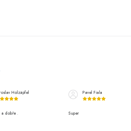
e
roslav Holzäpfel
Pavel Fiala
 a dobře .
Super