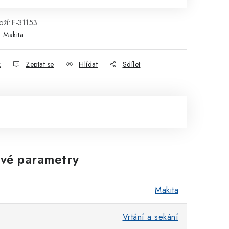
ží:
F-31153
:
Makita
k
Zeptat se
Hlídat
Sdílet
vé parametry
Makita
Vrtání a sekání