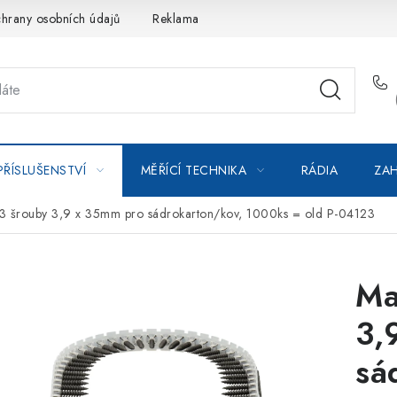
hrany osobních údajů
Reklamace
Kontakty
Moje objedná
PŘÍSLUŠENSTVÍ
MĚŘÍCÍ TECHNIKA
RÁDIA
ZAH
53 šrouby 3,9 x 35mm pro sádrokarton/kov, 1000ks = old P-04123
Ma
3,
sá