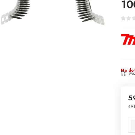
10
Na do
Mo
5
491
Mě