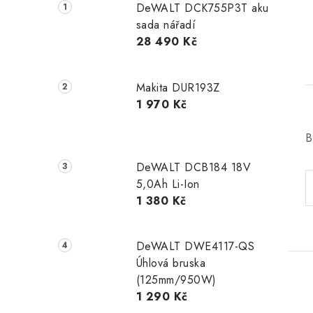
DeWALT DCK755P3T aku
sada nářadí
28 490 Kč
Makita DUR193Z
1 970 Kč
B
DeWALT DCB184 18V
5,0Ah Li-Ion
1 380 Kč
DeWALT DWE4117-QS
Úhlová bruska
(125mm/950W)
1 290 Kč