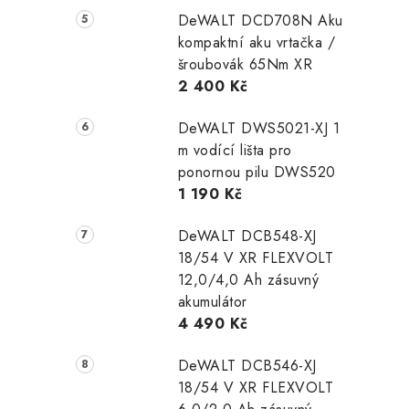
DeWALT DCD708N Aku
kompaktní aku vrtačka /
šroubovák 65Nm XR
2 400 Kč
DeWALT DWS5021-XJ 1
m vodící lišta pro
ponornou pilu DWS520
1 190 Kč
DeWALT DCB548-XJ
18/54 V XR FLEXVOLT
12,0/4,0 Ah zásuvný
akumulátor
4 490 Kč
DeWALT DCB546-XJ
18/54 V XR FLEXVOLT