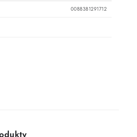
0088381291712
rodukty