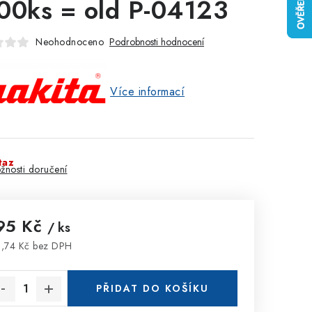
00ks = old P-04123
Neohodnoceno
Podrobnosti hodnocení
Více informací
taz
žnosti doručení
95 Kč
/ ks
,74 Kč bez DPH
rná cena:
PŘIDAT DO KOŠÍKU