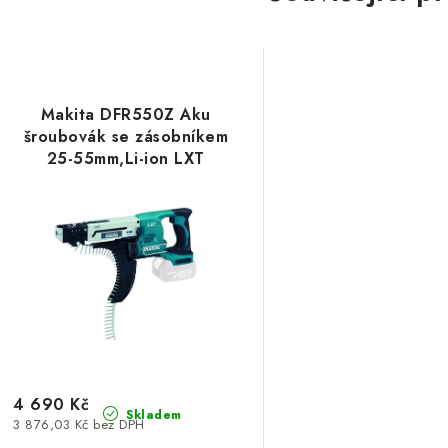
Makita DFR550Z Aku
šroubovák se zásobníkem
25-55mm,Li-ion LXT
18V,bez aku Z
4 690 Kč
Skladem
3 876,03 Kč bez DPH