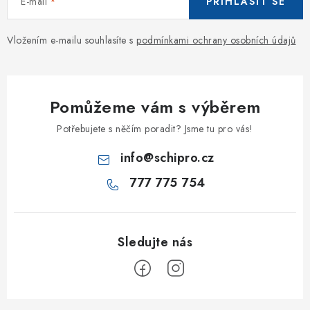
E-mail
PŘIHLÁSIT SE
Vložením e-mailu souhlasíte s
podmínkami ochrany osobních údajů
Pomůžeme vám s výběrem
Potřebujete s něčím poradit? Jsme tu pro vás!
info
@
schipro.cz
777 775 754
Z