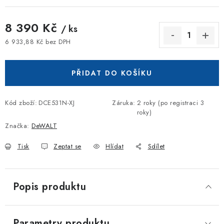
8 390 Kč
/ ks
6 933,88 Kč bez DPH
Měrná cena:
PŘIDAT DO KOŠÍKU
Kód zboží:
DCE531N-XJ
Záruka
:
2 roky (po registraci 3
roky)
Značka:
DeWALT
Tisk
Zeptat se
Hlídat
Sdílet
Popis produktu
Parametry produktu