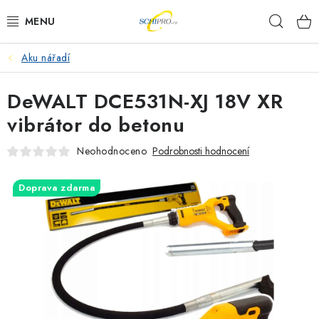
Přejít
Hleda
na
obsah
Aku nářadí
AKU NÁŘADÍ
DeWALT DCE531N-XJ 18V XR
ELEKTRICKÉ NÁŘADÍ
vibrátor do betonu
PŘÍSLUŠENSTVÍ
Neohodnoceno
Podrobnosti hodnocení
MĚŘÍCÍ TECHNIKA
Doprava zdarma
RÁDIA
ZAHRADNÍ TECHNIKA
PRACOVNÍ STOLY