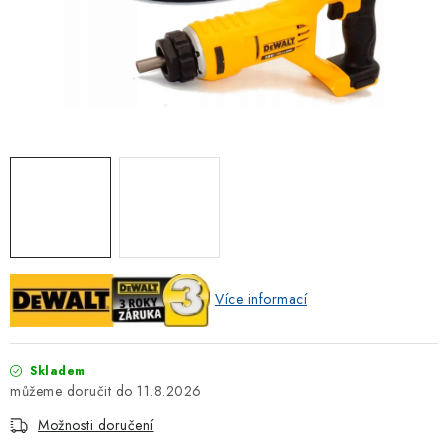
ZNAČKOVACÍ SPREJE
Jak nakupovat
Obchodní podmínky
Podmínky ochrany osobních údajů
Reklamace
Kontakty
Moje objednávka / odstoupení od smlouvy
Online platby Comgate
Více informací
Skladem
11.8.2026
Možnosti doručení