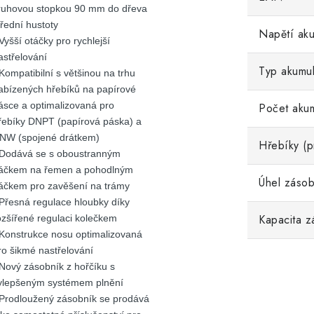
ruhovou stopkou 90 mm do dřeva
třední hustoty
Napětí aku
 Vyšší otáčky pro rychlejší
astřelování
Typ akumul
 Kompatibilní s většinou na trhu
abízených hřebíků na papírové
ásce a optimalizovaná pro
Počet akum
řebíky DNPT (papírová páska) a
NW (spojené drátkem)
Hřebíky (p
 Dodává se s oboustranným
áčkem na řemen a pohodlným
Úhel zásob
áčkem pro zavěšení na trámy
 Přesná regulace hloubky díky
Kapacita z
ozšířené regulaci kolečkem
 Konstrukce nosu optimalizovaná
ro šikmé nastřelování
 Nový zásobník z hořčíku s
ylepšeným systémem plnění
 Prodloužený zásobník se prodává