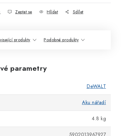
k
Zeptat se
Hlídat
Sdílet
visející produkty
Podobné produkty
vé parametry
DeWALT
Aku nářadí
4.8 kg
5902013967927