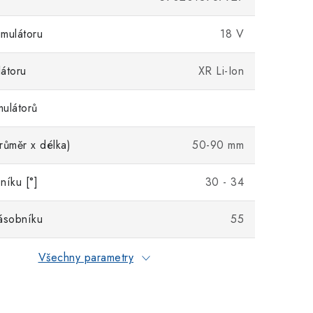
mulátoru
18 V
átoru
XR Li-Ion
ulátorů
růměr x délka)
50-90 mm
níku [°]
30 - 34
ásobníku
55
Všechny parametry