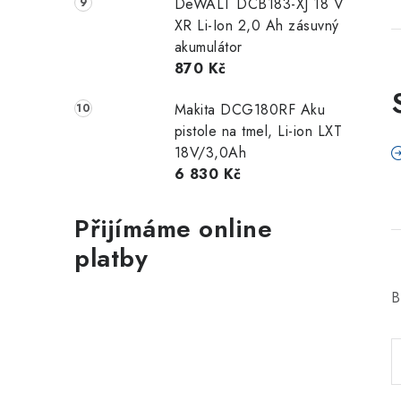
DeWALT DCB183-XJ 18 V
XR Li-Ion 2,0 Ah zásuvný
akumulátor
870 Kč
Makita DCG180RF Aku
pistole na tmel, Li-ion LXT
18V/3,0Ah
6 830 Kč
Přijímáme online
platby
B