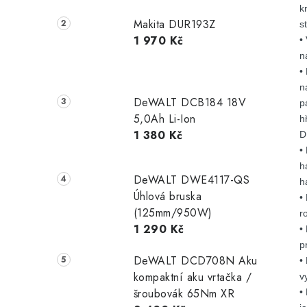
k
Makita DUR193Z
s
1 970 Kč
•
n
•
n
DeWALT DCB184 18V
p
5,0Ah Li-Ion
h
1 380 Kč
D
•
h
DeWALT DWE4117-QS
h
Úhlová bruska
•
(125mm/950W)
r
1 290 Kč
•
p
DeWALT DCD708N Aku
•
kompaktní aku vrtačka /
v
šroubovák 65Nm XR
•