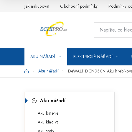
Přejít
Jak nakupovat
Obchodní podmínky
Podmínky oc
na
obsah
AKU NÁŘADÍ
ELEKTRICKÉ NÁŘADÍ
Domů
Aku nářadí
DeWALT DCN930N Aku hřebíkov
P
K
Přeskočit
Aku nářadí
kategorie
a
o
t
Aku baterie
s
Aku kladiva
e
t
Aku sady