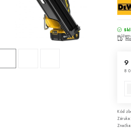
Sk
Mo
9
8 0
Mě
Kód zbo
Záruka
:
Značka