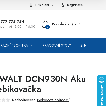
vka / odstoupení od smlouvy
Online platby Comgate
Přihlášení
Registrace
777 775 754
Prázdný košík
(po – pá: 8:00 – 16:00)
NÁKUPNÍ
KOŠÍK
RADNÍ TECHNIKA
PRACOVNÍ STOLY
ZNAČKOVACÍ SP
WALT DCN930N Aku
ebíkovačka
Neohodnoceno
Podrobnosti hodnocení