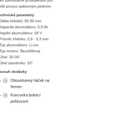
ako samostatné příslušenství pro
elší provoz opětovným plněním
echnické parametry
 Délka hřebíků: 50-90 mm
 Kapacita akumulátoru: 5.0 Ah
 Napětí akumulátoru: 18 V
 Průměr hřebíku: 2,8 - 3,3 mm
 Typ akumulátoru: Li-ion
 Typ motoru: Bezuhlíkový
 Úhel: 30-34°
 Úhel zásobníku: 33°
ozsah dodávky
Oboustranný háček na
řemen
Koncovka bránící
poškození