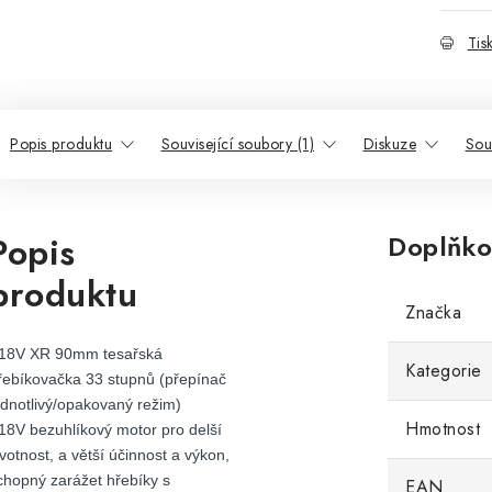
Tis
Popis produktu
Související soubory (1)
Diskuze
Sou
Popis
Doplňko
produktu
Značka
 18V XR 90mm tesařská
Kategorie
řebíkovačka 33 stupnů (přepínač
ednotlivý/opakovaný režim)
Hmotnost
 18V bezuhlíkový motor pro delší
ivotnost, a větší účinnost a výkon,
chopný zarážet hřebíky s
EAN