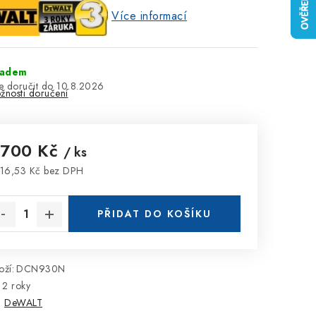
Více informací
ladem
10.8.2026
žnosti doručení
 700 Kč
/ ks
16,53 Kč bez DPH
rná cena:
PŘIDAT DO KOŠÍKU
ží:
DCN930N
2 roky
:
DeWALT