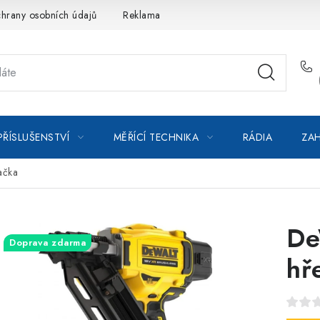
hrany osobních údajů
Reklamace
Kontakty
Moje objedná
PŘÍSLUŠENSTVÍ
MĚŘÍCÍ TECHNIKA
RÁDIA
ZAH
ačka
De
Doprava zdarma
hř