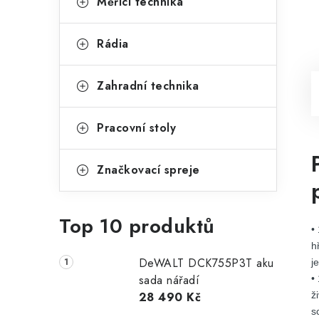
Měřící technika
Rádia
Zahradní technika
Pracovní stoly
Značkovací spreje
Top 10 produktů
•
h
DeWALT DCK755P3T aku
j
sada nářadí
•
28 490 Kč
ž
s