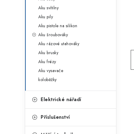
g
r
Aku svítilny
o
Aku pily
a
r
Aku pistole na silikon
n
i
Aku šroubováky
e
n
Aku rázové utahováky
í
Aku brusky
Aku frézy
p
Aku vysavače
a
koloběžky
n
e
Elektrické nářadí
l
Příslušenství