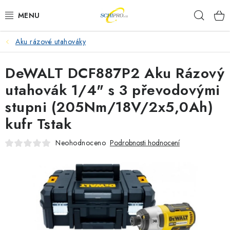
Přejít
Hleda
na
obsah
Aku rázové utahováky
AKU NÁŘADÍ
DeWALT DCF887P2 Aku Rázový
ELEKTRICKÉ NÁŘADÍ
utahovák 1/4" s 3 převodovými
PŘÍSLUŠENSTVÍ
stupni (205Nm/18V/2x5,0Ah)
kufr Tstak
MĚŘÍCÍ TECHNIKA
Neohodnoceno
Podrobnosti hodnocení
RÁDIA
ZAHRADNÍ TECHNIKA
PRACOVNÍ STOLY