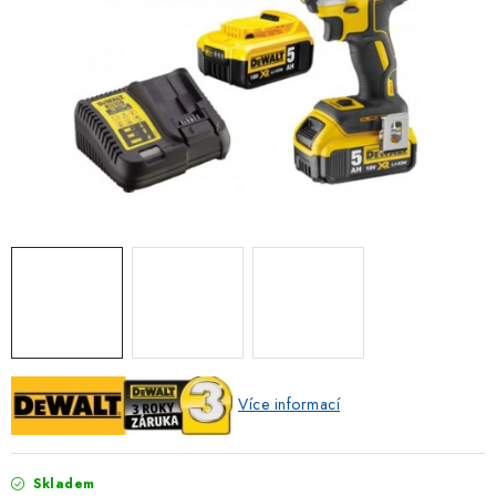
ZNAČKOVACÍ SPREJE
Jak nakupovat
Obchodní podmínky
Podmínky ochrany osobních údajů
Reklamace
Kontakty
Moje objednávka / odstoupení od smlouvy
Online platby Comgate
Více informací
Skladem