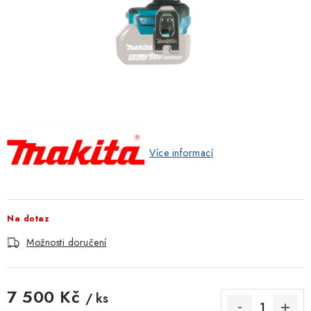
ZNAČKOVACÍ SPREJE
Jak nakupovat
Obchodní podmínky
Podmínky ochrany osobních údajů
Reklamace
Kontakty
Moje objednávka / odstoupení od smlouvy
Online platby Comgate
Více informací
Na dotaz
Možnosti doručení
7 500 Kč
/ ks