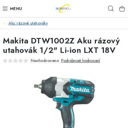
Přejít
Hleda
na
obsah
Aku rázové utahováky
AKU NÁŘADÍ
Makita DTW1002Z Aku rázový
ELEKTRICKÉ NÁŘADÍ
utahovák 1/2" Li-ion LXT 18V
PŘÍSLUŠENSTVÍ
Neohodnoceno
Podrobnosti hodnocení
MĚŘÍCÍ TECHNIKA
RÁDIA
ZAHRADNÍ TECHNIKA
PRACOVNÍ STOLY