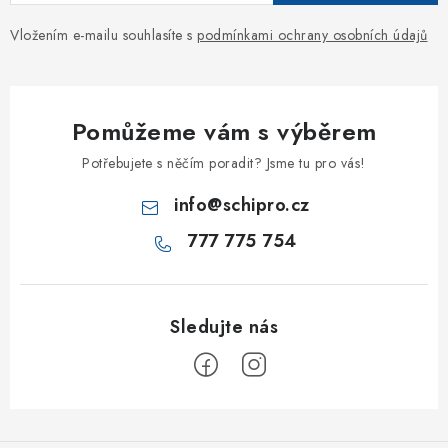
Vložením e-mailu souhlasíte s
podmínkami ochrany osobních údajů
Pomůžeme vám s výběrem
Potřebujete s něčím poradit? Jsme tu pro vás!
info
@
schipro.cz
777 775 754
Z