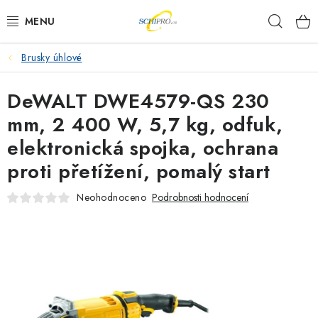
Přejít
Hleda
na
obsah
Brusky úhlové
AKU NÁŘADÍ
DeWALT DWE4579-QS 230
ELEKTRICKÉ NÁŘADÍ
mm, 2 400 W, 5,7 kg, odfuk,
PŘÍSLUŠENSTVÍ
elektronická spojka, ochrana
proti přetížení, pomalý start
MĚŘÍCÍ TECHNIKA
Neohodnoceno
Podrobnosti hodnocení
RÁDIA
ZAHRADNÍ TECHNIKA
PRACOVNÍ STOLY