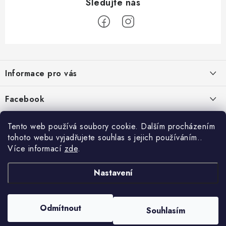
Z
á
Informace pro vás
p
a
Jak nakupovat
Facebook
t
Obchodní podmínky
í
Tento web používá soubory cookie. Dalším procházením
Podmínky ochrany osobních údajů
tohoto webu vyjadřujete souhlas s jejich používáním..
Více informací
zde
.
Reklamace
Kontakty
Nastavení
Moje objednávka / odstoupení od smlouvy
Copyright 2026
Schipro, s.r.o.
. Všechna práva vyhrazena.
Upravit nastavení
Odmítnout
Online platby Comgate
Souhlasím
cookies
Vytvořil Shoptet