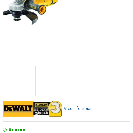
ZNAČKOVACÍ SPREJE
Jak nakupovat
Obchodní podmínky
Podmínky ochrany osobních údajů
Reklamace
Kontakty
Moje objednávka / odstoupení od smlouvy
Online platby Comgate
Více informací
Skladem