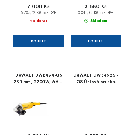
7 000 Kč
3 680 Kč
5 785,12 Kč bez DPH
3 041,32 Kč bez DPH
Na dotaz
Skladem
DeWALT DWE494-QS
DeWALT DWE492S -
230 mm, 2200W, 6600
QS Úhlová bruska
ot/min, 5,2 kg, plynulý
(230mm/2200W)
rozběh, beznapěťový
spínač