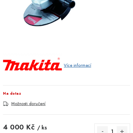
ZNAČKOVACÍ SPREJE
Jak nakupovat
Obchodní podmínky
Podmínky ochrany osobních údajů
Reklamace
Kontakty
Moje objednávka / odstoupení od smlouvy
Online platby Comgate
Více informací
Na dotaz
Možnosti doručení
4 000 Kč
/ ks