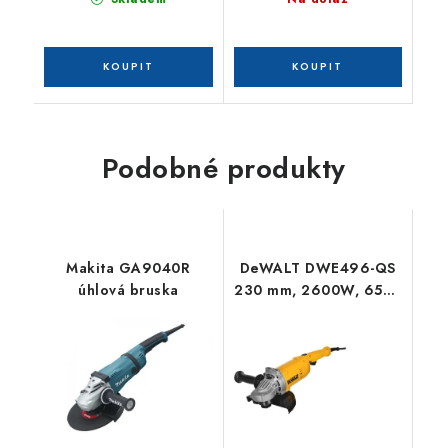
Podobné produkty
Makita GA9040R
DeWALT DWE496-QS
úhlová bruska
230 mm, 2600W, 6500
ot/min, 5,4 kg, plynulý
rozběh, beznapěťový
spínač