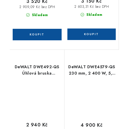
3 150 Kč
3 520 Kč
2 603,31 Kč bez DPH
2 909,09 Kč bez DPH
Skladem
Skladem
DeWALT DWE492-QS
DeWALT DWE4579-QS
Úhlová bruska
230 mm, 2 400 W, 5,7
(230mm/2200W)
kg, odfuk, elektronická
spojka, ochrana proti
přetížení, pomalý start
2 940 Kč
4 900 Kč