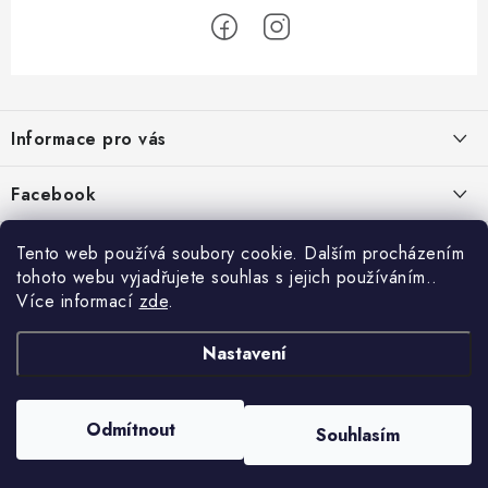
Z
á
Informace pro vás
p
a
Jak nakupovat
Facebook
t
Obchodní podmínky
í
Tento web používá soubory cookie. Dalším procházením
Podmínky ochrany osobních údajů
tohoto webu vyjadřujete souhlas s jejich používáním..
Více informací
zde
.
Reklamace
Kontakty
Nastavení
Moje objednávka / odstoupení od smlouvy
Copyright 2026
Schipro, s.r.o.
. Všechna práva vyhrazena.
Upravit nastavení
Odmítnout
Online platby Comgate
Souhlasím
cookies
Vytvořil Shoptet