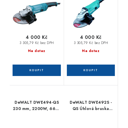
4 000 Kč
4 000 Kč
3 305,79 Kč bez DPH
3 305,79 Kč bez DPH
Na dotaz
Na dotaz
DeWALT DWE494-QS
DeWALT DWE492S -
230 mm, 2200W, 6600
QS Úhlová bruska
ot/min, 5,2 kg, plynulý
(230mm/2200W)
rozběh, beznapěťový
spínač