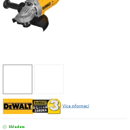
ZNAČKOVACÍ SPREJE
Jak nakupovat
Obchodní podmínky
Podmínky ochrany osobních údajů
Reklamace
Kontakty
Moje objednávka / odstoupení od smlouvy
Online platby Comgate
Více informací
Skladem