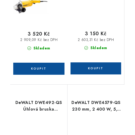
3 150 Kč
3 520 Kč
2 603,31 Kč bez DPH
2 909,09 Kč bez DPH
Skladem
Skladem
DeWALT DWE492-QS
DeWALT DWE4579-QS
Úhlová bruska
230 mm, 2 400 W, 5,7
(230mm/2200W)
kg, odfuk, elektronická
spojka, ochrana proti
přetížení, pomalý start