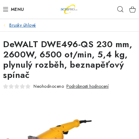
Přejít
Hleda
na
obsah
Brusky úhlové
AKU NÁŘADÍ
DeWALT DWE496-QS 230 mm,
ELEKTRICKÉ NÁŘADÍ
2600W, 6500 ot/min, 5,4 kg,
PŘÍSLUŠENSTVÍ
plynulý rozběh, beznapěťový
spínač
MĚŘÍCÍ TECHNIKA
Neohodnoceno
Podrobnosti hodnocení
RÁDIA
ZAHRADNÍ TECHNIKA
PRACOVNÍ STOLY