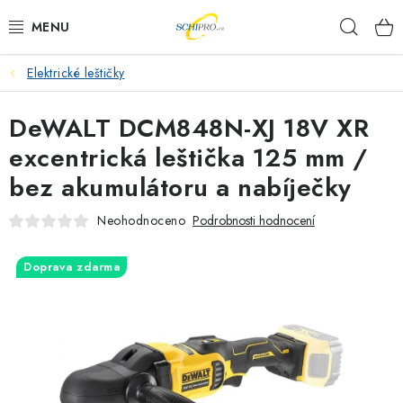
Přejít
Hleda
na
obsah
Elektrické leštičky
AKU NÁŘADÍ
DeWALT DCM848N-XJ 18V XR
ELEKTRICKÉ NÁŘADÍ
excentrická leštička 125 mm /
PŘÍSLUŠENSTVÍ
bez akumulátoru a nabíječky
MĚŘÍCÍ TECHNIKA
Neohodnoceno
Podrobnosti hodnocení
RÁDIA
Doprava zdarma
ZAHRADNÍ TECHNIKA
PRACOVNÍ STOLY