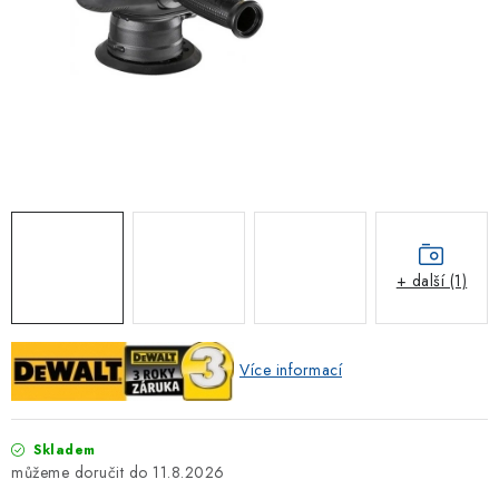
ZNAČKOVACÍ SPREJE
Jak nakupovat
Obchodní podmínky
Podmínky ochrany osobních údajů
Reklamace
Kontakty
Moje objednávka / odstoupení od smlouvy
Online platby Comgate
+ další (1)
Více informací
Skladem
11.8.2026