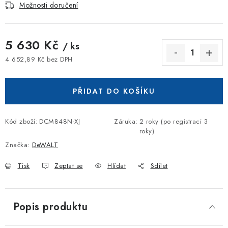
Možnosti doručení
5 630 Kč
/ ks
4 652,89 Kč bez DPH
Měrná cena:
PŘIDAT DO KOŠÍKU
Kód zboží:
DCM848N-XJ
Záruka
:
2 roky (po registraci 3
roky)
Značka:
DeWALT
Tisk
Zeptat se
Hlídat
Sdílet
Popis produktu