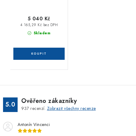
/příjem digitálního a
analogového signálu (
bluetooth
5 040 Kč
4 165,29 Kč bez DPH
Skladem
Ověřeno zákazníky
5.0
937
recenzí.
Zobrazit všechny recenze
Antonín Vincenci