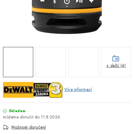
ZNAČKOVACÍ SPREJE
Jak nakupovat
Obchodní podmínky
Podmínky ochrany osobních údajů
Reklamace
Kontakty
Moje objednávka / odstoupení od smlouvy
Online platby Comgate
+ další (4)
Více informací
Skladem
11.8.2026
Možnosti doručení