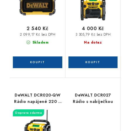
funkcí bluetooth
2 540 Kč
4 000 Kč
2 099,17 Kč bez DPH
3 305,79 Kč bez DPH
Skladem
Na dotaz
DeWALT DCR020-QW
DeWALT DCR027
Rádio napájené 220 V
Rádio s nabíječkou
nebo XR baterií 10,8 V,
Doprava zdarma
14,4 V a 18 V - bez
baterie + USB + AUX
vstup / příjem