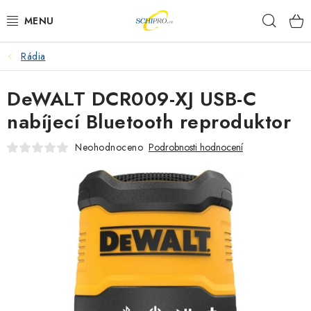
Přejít
Hleda
na
obsah
Rádia
AKU NÁŘADÍ
DeWALT DCR009-XJ USB-C
ELEKTRICKÉ NÁŘADÍ
nabíjecí Bluetooth reproduktor
PŘÍSLUŠENSTVÍ
Neohodnoceno
Podrobnosti hodnocení
MĚŘÍCÍ TECHNIKA
RÁDIA
ZAHRADNÍ TECHNIKA
PRACOVNÍ STOLY