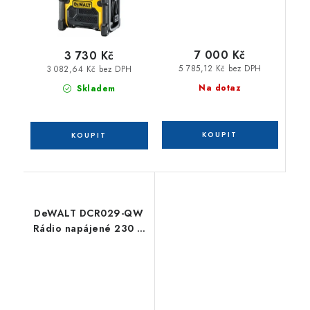
digitálního a
analogového signálu
7 000 Kč
3 730 Kč
5 785,12 Kč bez DPH
3 082,64 Kč bez DPH
Na dotaz
Skladem
DeWALT DCR029-QW
Rádio napájené 230 V
nebo XR baterií 10,8 V,
12 V a 18 V a
FLEXVOLT - bez
baterie a nabíječky /
USB + AUX vstup