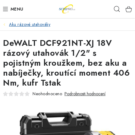
Přejít
Hleda
na
obsah
Aku rázové utahováky
AKU NÁŘADÍ
DeWALT DCF921NT-XJ 18V
ELEKTRICKÉ NÁŘADÍ
rázový utahovák 1/2" s
PŘÍSLUŠENSTVÍ
pojistným kroužkem, bez aku a
nabíječky, kroutící moment 406
MĚŘÍCÍ TECHNIKA
Nm, kufr Tstak
RÁDIA
Neohodnoceno
Podrobnosti hodnocení
ZAHRADNÍ TECHNIKA
PRACOVNÍ STOLY