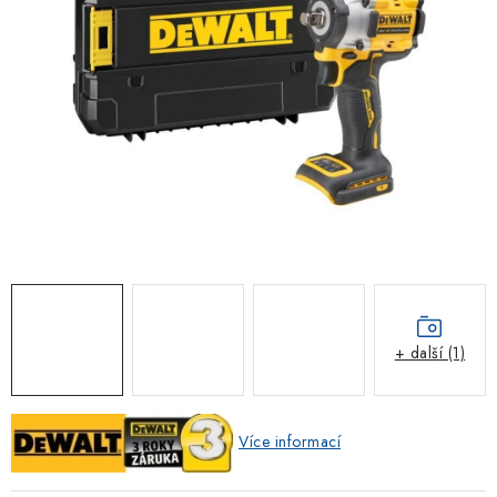
ZNAČKOVACÍ SPREJE
Jak nakupovat
Obchodní podmínky
Podmínky ochrany osobních údajů
Reklamace
Kontakty
Moje objednávka / odstoupení od smlouvy
Online platby Comgate
+ další (1)
Více informací