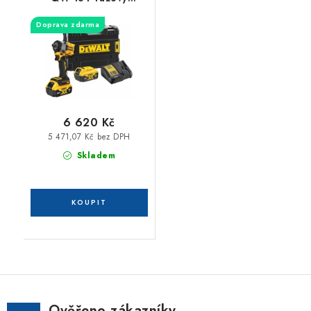
utahovák 1/2" s
Doprava zdarma
pojistnou kuličkou, 2 x
aku 5,0 Ah, kroutící
moment 406 Nm, s
kufr Tstak
6 620 Kč
5 471,07 Kč bez DPH
Skladem
Ověřeno zákazníky