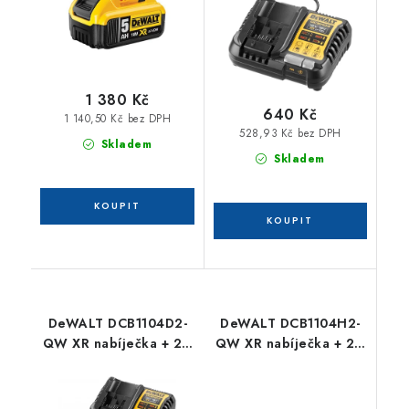
1 380 Kč
640 Kč
1 140,50 Kč bez DPH
528,93 Kč bez DPH
Skladem
Skladem
DeWALT DCB1104D2-
DeWALT DCB1104H2-
QW XR nabíječka + 2 x
QW XR nabíječka + 2 x
18 V 2,0 Ah Li-Ion
18 V POWERSTACK 5,0
Ah Li-Ion