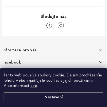
Z
á
Informace pro vás
p
a
Jak nakupovat
Facebook
t
Obchodní podmínky
í
Tento web používá soubory cookie. Dalším procházením
Podmínky ochrany osobních údajů
tohoto webu vyjadřujete souhlas s jejich používáním..
Více informací
zde
.
Reklamace
Kontakty
Nastavení
Moje objednávka / odstoupení od smlouvy