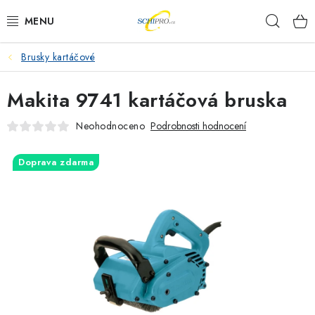
Přejít
Hleda
na
obsah
Brusky kartáčové
AKU NÁŘADÍ
Makita 9741 kartáčová bruska
ELEKTRICKÉ NÁŘADÍ
Neohodnoceno
Podrobnosti hodnocení
PŘÍSLUŠENSTVÍ
Doprava zdarma
MĚŘÍCÍ TECHNIKA
RÁDIA
ZAHRADNÍ TECHNIKA
PRACOVNÍ STOLY