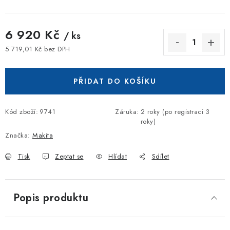
6 920 Kč
/ ks
5 719,01 Kč bez DPH
Měrná cena:
PŘIDAT DO KOŠÍKU
Kód zboží:
9741
Záruka
:
2 roky (po registraci 3
roky)
Značka:
Makita
Tisk
Zeptat se
Hlídat
Sdílet
Popis produktu