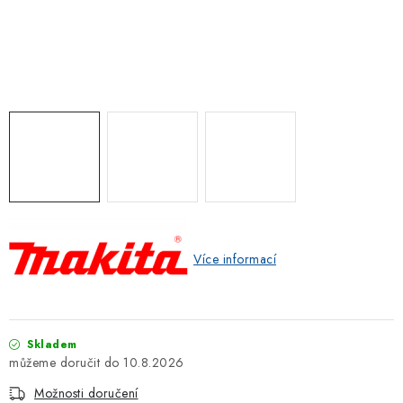
ZNAČKOVACÍ SPREJE
Jak nakupovat
Obchodní podmínky
Podmínky ochrany osobních údajů
Reklamace
Kontakty
Moje objednávka / odstoupení od smlouvy
Online platby Comgate
Více informací
Skladem
10.8.2026
Možnosti doručení