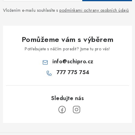
Vložením e-mailu souhlasíte s
podmínkami ochrany osobních údajů
Pomůžeme vám s výběrem
Potřebujete s něčím poradit? Jsme tu pro vás!
info
@
schipro.cz
777 775 754
Z