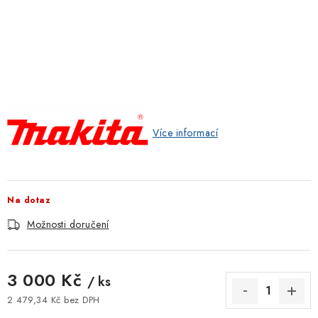
ZNAČKOVACÍ SPREJE
Jak nakupovat
Obchodní podmínky
Podmínky ochrany osobních údajů
Reklamace
Kontakty
Moje objednávka / odstoupení od smlouvy
Online platby Comgate
Více informací
Na dotaz
Možnosti doručení
3 000 Kč
/ ks
2 479,34 Kč bez DPH
Měrná cena: