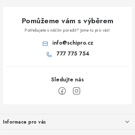
Pomůžeme vám s výběrem
Potřebujete s něčím poradit? Jsme tu pro vás!
info
@
schipro.cz
777 775 754
Z
á
Informace pro vás
p
a
Jak nakupovat