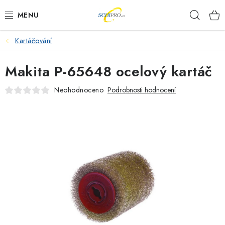
Přejít
Hleda
na
obsah
Kartáčování
AKU NÁŘADÍ
Makita P-65648 ocelový kartáč
ELEKTRICKÉ NÁŘADÍ
Neohodnoceno
Podrobnosti hodnocení
PŘÍSLUŠENSTVÍ
MĚŘÍCÍ TECHNIKA
RÁDIA
ZAHRADNÍ TECHNIKA
PRACOVNÍ STOLY