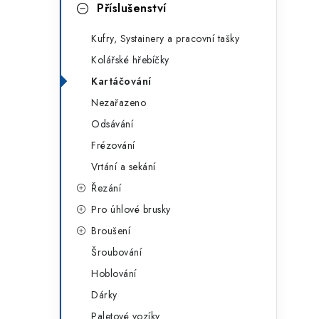
g
Příslušenství
r
o
Kufry, Systainery a pracovní tašky
a
r
Kolářské hřebíčky
n
i
Kartáčování
e
n
Nezařazeno
í
Odsávání
Frézování
p
Vrtání a sekání
a
Řezání
n
Pro úhlové brusky
Broušení
e
Šroubování
l
Hoblování
Dárky
Paletové vozíky