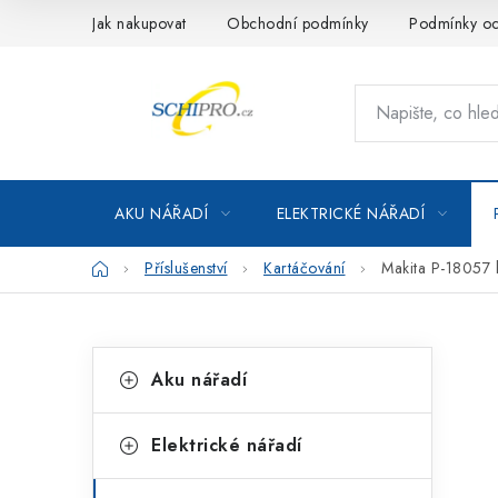
Přejít
Jak nakupovat
Obchodní podmínky
Podmínky oc
na
obsah
AKU NÁŘADÍ
ELEKTRICKÉ NÁŘADÍ
Domů
Příslušenství
Kartáčování
Makita P-18057 
P
K
Přeskočit
Aku nářadí
kategorie
a
o
t
s
Elektrické nářadí
e
t