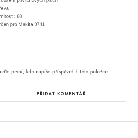
roušení povrchových ploch
řeva
rnitost : 80
rčen pro Makita 9741
uďte první, kdo napíše příspěvek k této položce.
PŘIDAT KOMENTÁŘ