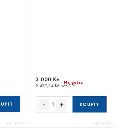
3 000 Kč
Na dotaz
2 479,34 Kč bez DPH
Kód:
P-18041
Kód:
P-65648