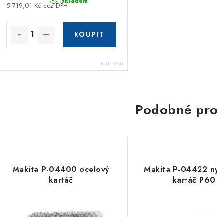
Skladem
5 719,01 Kč bez DPH
Kód:
9741
Podobné pro
Makita P-04400 ocelový
Makita P-04422 n
kartáč
kartáč P60