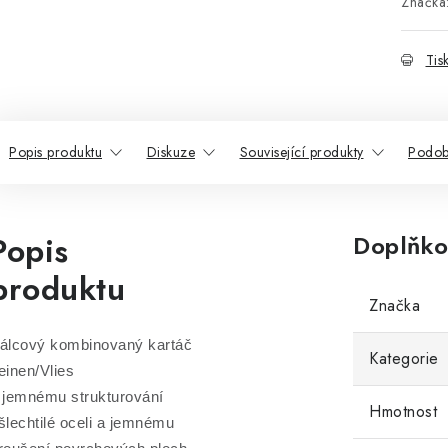
Značka
Tis
Popis produktu
Diskuze
Související produkty
Podob
Popis
Doplňko
produktu
Značka
álcový kombinovaný kartáč
Kategorie
einen/Vlies
 jemnému strukturování
Hmotnost
šlechtilé oceli a jemnému