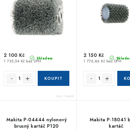
2 100 Kč
2 150 Kč
Skladem
Sklade
1 735,54 Kč bez DPH
1 776,86 Kč bez DPH
Kód:
P-04400
Makita P-04444 nylonový
Makita P-18041 
brusný kartáč P120
kartáč