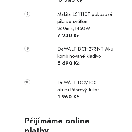
17 260 Kč
Makita LS1110F pokosová
pila se světlem
260mm,1450W
7 230 Kč
DeWALT DCH273NT Aku
kombinované kladivo
5 690 Kč
DeWALT DCV100
akumulátorový fukar
1 960 Kč
Přijímáme online
platby