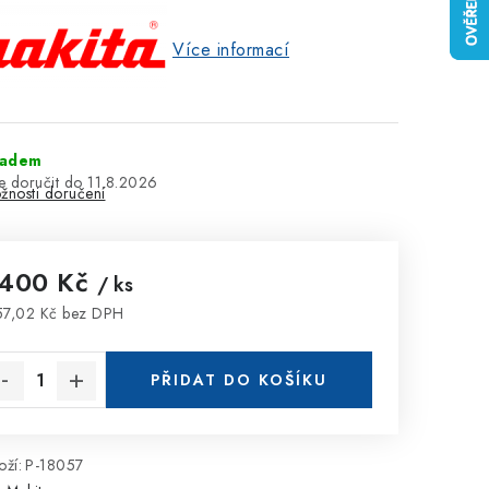
Více informací
ladem
11.8.2026
žnosti doručení
 400 Kč
/ ks
57,02 Kč bez DPH
rná cena:
PŘIDAT DO KOŠÍKU
ží:
P-18057