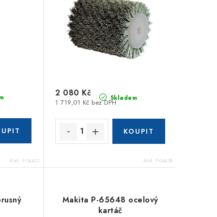
2 080 Kč
m
Skladem
1 719,01 Kč bez DPH
Kód:
P-04422
Kód:
P-04438
brusný
Makita P-65648 ocelový
kartáč