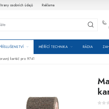
hrany osobních údajů
Reklamace
Kontakty
Moje objedná
PŘÍSLUŠENSTVÍ
MĚŘÍCÍ TECHNIKA
RÁDIA
ZAH
brusný kartáč pro 9741
Ma
ka