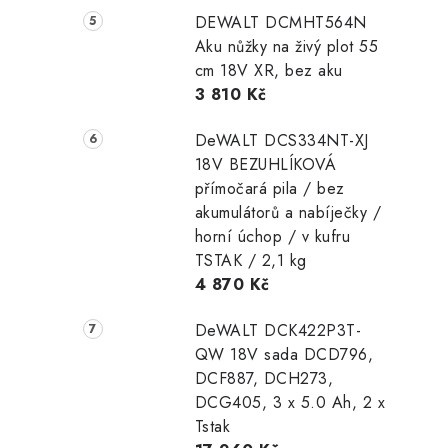
DEWALT DCMHT564N
Aku nůžky na živý plot 55
cm 18V XR, bez aku
3 810 Kč
DeWALT DCS334NT-XJ
18V BEZUHLÍKOVÁ
přímočará pila / bez
akumulátorů a nabíječky /
horní úchop / v kufru
TSTAK / 2,1 kg
4 870 Kč
DeWALT DCK422P3T-
QW 18V sada DCD796,
DCF887, DCH273,
DCG405, 3 x 5.0 Ah, 2 x
Tstak