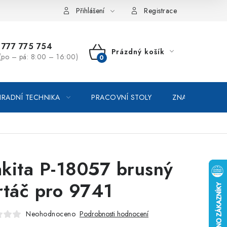
vka / odstoupení od smlouvy
Online platby Comgate
Přihlášení
Registrace
777 775 754
Prázdný košík
(po – pá: 8:00 – 16:00)
NÁKUPNÍ
KOŠÍK
RADNÍ TECHNIKA
PRACOVNÍ STOLY
ZNAČKOVACÍ SP
kita P-18057 brusný
rtáč pro 9741
Neohodnoceno
Podrobnosti hodnocení