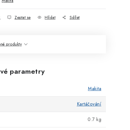
:
Makita
k
Zeptat se
Hlídat
Sdílet
né produkty
vé parametry
Makita
Kartáčování
0.7 kg