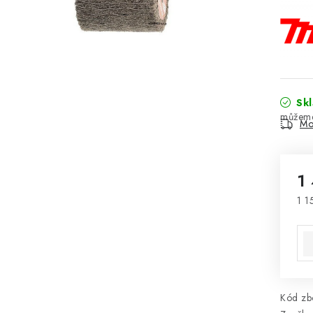
Sk
Mo
1
1 1
Mě
Kód zbo