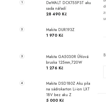
b
DeWALT DCK755P3T aku
d
sada nářadí
z
28 490 Kč
u
Makita DUR193Z
1 970 Kč
B
Makita GA5030R Úhlová
bruska 125mm,720W
1 276 Kč
Makita DSD180Z Aku pila
na sádrokarton Li-ion LXT
18V bez aku Z
5 000 Kč